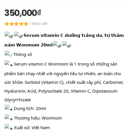
350,000
₫
1 Nhận Xét
𝗦𝗲𝗿𝘂𝗺 𝘃𝗶𝘁𝗮𝗺𝗶𝗻 𝗖 𝗱𝘂̛𝗼̛̃𝗻𝗴 𝘁𝗿𝗮̆́𝗻𝗴 𝗱𝗮, 𝘁𝗿𝗶̣ 𝘁𝗵𝗮̂𝗺
𝗻𝗮́𝗺 𝗪𝗼𝗻𝗺𝗼𝗺 𝟮𝟬𝗺𝗹
Thông số
Serum vitamin C Wonmom là 1 trong số những sản
phẩm bán chạy nhất với nguyên liệu tự nhiên, an toàn cho
sức khỏe: Sorbitol (Vitamin C), chiết xuất cây phỉ, Carbomer,
Hyaluronic Acid, Polysorbate 20, Vitamin C, Dipotassium
Glycyrrhizate
Dung tích: 20ml
Thương hiệu: Wonmom
Xuất xứ: Việt Nam