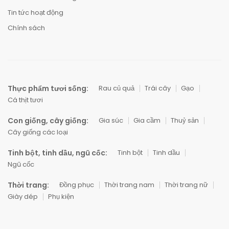
Tin tức hoạt động
Chính sách
Thực phẩm tươi sống:
Rau củ quả
Trái cây
Gạo
Cá thịt tươi
Con giống, cây giống:
Gia súc
Gia cầm
Thuỷ sản
Cây giống các loại
Tinh bột, tinh dầu, ngũ cốc:
Tinh bột
Tinh dầu
Ngũ cốc
Thời trang:
Đồng phục
Thời trang nam
Thời trang nữ
Giày dép
Phụ kiện