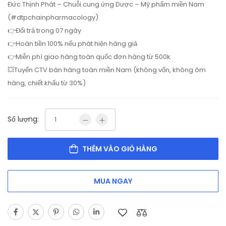
Đức Thịnh Phát – Chuỗi cung ứng Dược – Mỹ phẩm miền Nam
(#dtpchainpharmacology)
👉Đổi trả trong 07 ngày
👉Hoàn tiền 100% nếu phát hiện hàng giả
👉Miễn phí giao hàng toàn quốc đơn hàng từ 500k
💥Tuyển CTV bán hàng toàn miền Nam (không vốn, không ôm
hàng, chiết khấu từ 30%)
Số lượng:
THÊM VÀO GIỎ HÀNG
MUA NGAY