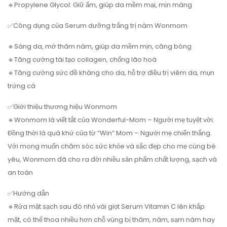
🔹Propylene Glycol: Giữ ẩm, giúp da mềm mại, mịn màng
✅Công dụng của Serum dưỡng trắng trị nám Wonmom
🔹Sáng da, mờ thâm nám, giúp da mềm mịn, căng bóng
🔹Tăng cường tái tạo collagen, chống lão hoá
🔹Tăng cường sức đề kháng cho da, hỗ trợ điều trị viêm da, mụn
trứng cá
✅Giới thiệu thương hiệu Wonmom
🔹Wonmom là viết tắt của Wonderful-Mom – Người mẹ tuyệt vời.
Đồng thời là quá khứ của từ “Win” Mom – Người mẹ chiến thắng.
Với mong muốn chăm sóc sức khỏe và sắc đẹp cho mẹ cùng bé
yêu, Wonmom đã cho ra đời nhiều sản phẩm chất lượng, sạch và
an toàn
✅Hướng dẫn
🔹Rửa mặt sạch sau đó nhỏ vài giọt Serum Vitamin C lên khắp
mặt, có thể thoa nhiều hơn chỗ vùng bị thâm, nám, sạm nám hay