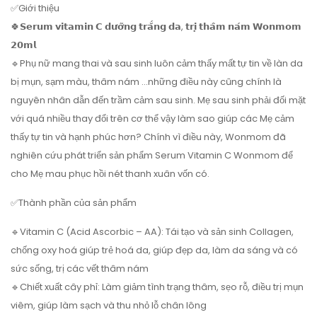
✅Giới thiệu
🍀𝗦𝗲𝗿𝘂𝗺 𝘃𝗶𝘁𝗮𝗺𝗶𝗻 𝗖 𝗱𝘂̛𝗼̛̃𝗻𝗴 𝘁𝗿𝗮̆́𝗻𝗴 𝗱𝗮, 𝘁𝗿𝗶̣ 𝘁𝗵𝗮̂𝗺 𝗻𝗮́𝗺 𝗪𝗼𝗻𝗺𝗼𝗺
𝟮𝟬𝗺𝗹
🔹Phụ nữ mang thai và sau sinh luôn cảm thấy mất tự tin về làn da
bị mụn, sạm màu, thâm nám …những điều này cũng chính là
nguyên nhân dẫn đến trầm cảm sau sinh. Mẹ sau sinh phải đối mặt
với quá nhiều thay đổi trên cơ thể vậy làm sao giúp các Mẹ cảm
thấy tự tin và hạnh phúc hơn? Chính vì điều này, Wonmom đã
nghiên cứu phát triển sản phẩm Serum Vitamin C Wonmom để
cho Mẹ mau phục hồi nét thanh xuân vốn có.
✅Thành phần của sản phẩm
🔹Vitamin C (Acid Ascorbic – AA): Tái tạo và sản sinh Collagen,
chống oxy hoá giúp trẻ hoá da, giúp đẹp da, làm da sáng và có
sức sống, trị các vết thâm nám
🔹Chiết xuất cây phỉ: Làm giảm tình trạng thâm, sẹo rỗ, điều trị mụn
viêm, giúp làm sạch và thu nhỏ lỗ chân lông