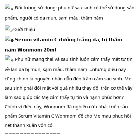
Đối tượng sử dụng: phụ nữ sau sinh có thể sử dụng sản
phẩm, người có da mụn, sạm màu, thâm nám
Giới thiệu
𝗦𝗲𝗿𝘂𝗺 𝘃𝗶𝘁𝗮𝗺𝗶𝗻 𝗖 𝗱𝘂̛𝗼̛̃𝗻𝗴 𝘁𝗿𝗮̆́𝗻𝗴 𝗱𝗮, 𝘁𝗿𝗶̣ 𝘁𝗵𝗮̂𝗺
𝗻𝗮́𝗺 𝗪𝗼𝗻𝗺𝗼𝗺 𝟮𝟬𝗺𝗹
Phụ nữ mang thai và sau sinh luôn cảm thấy mất tự tin
về làn da bị mụn, sạm màu, thâm nám …những điều này
cũng chính là nguyên nhân dẫn đến trầm cảm sau sinh. Mẹ
sau sinh phải đối mặt với quá nhiều thay đổi trên cơ thể vậy
làm sao giúp các Mẹ cảm thấy tự tin và hạnh phúc hơn?
Chính vì điều này, Wonmom đã nghiên cứu phát triển sản
phẩm Serum Vitamin C Wonmom để cho Mẹ mau phục hồi
nét thanh xuân vốn có.
———————————————