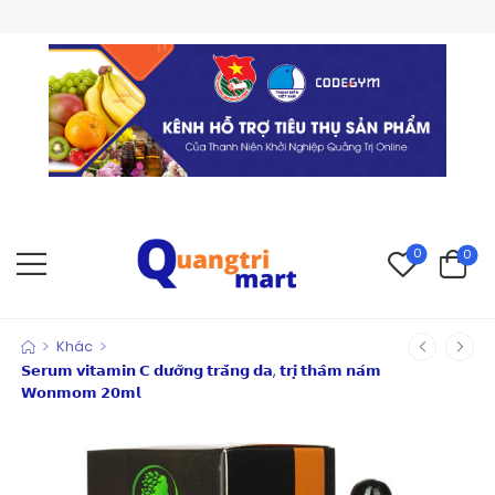
0
0
>
>
Khác
𝗦𝗲𝗿𝘂𝗺 𝘃𝗶𝘁𝗮𝗺𝗶𝗻 𝗖 𝗱𝘂̛𝗼̛̃𝗻𝗴 𝘁𝗿𝗮̆́𝗻𝗴 𝗱𝗮, 𝘁𝗿𝗶̣ 𝘁𝗵𝗮̂𝗺 𝗻𝗮́𝗺
𝗪𝗼𝗻𝗺𝗼𝗺 𝟮𝟬𝗺𝗹