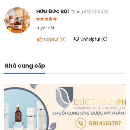
Hữu Đức Bùi
Tháng 6 13, 2023 3:20
tuyệt vời
Helpful (
0
)
Unhelpful (
0
)
Nhà cung cấp