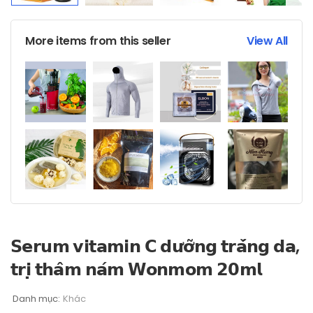
More items from this seller
View All
𝗦𝗲𝗿𝘂𝗺 𝘃𝗶𝘁𝗮𝗺𝗶𝗻 𝗖 𝗱𝘂̛𝗼̛̃𝗻𝗴 𝘁𝗿𝗮̆́𝗻𝗴 𝗱𝗮,
𝘁𝗿𝗶̣ 𝘁𝗵𝗮̂𝗺 𝗻𝗮́𝗺 𝗪𝗼𝗻𝗺𝗼𝗺 𝟮𝟬𝗺𝗹
Danh mục:
Khác