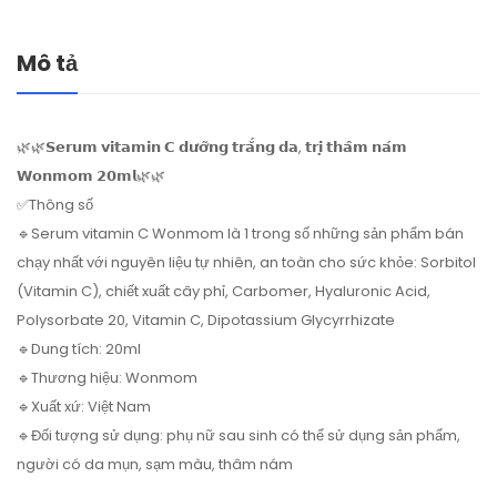
Mô tả
🌿🌿𝗦𝗲𝗿𝘂𝗺 𝘃𝗶𝘁𝗮𝗺𝗶𝗻 𝗖 𝗱𝘂̛𝗼̛̃𝗻𝗴 𝘁𝗿𝗮̆́𝗻𝗴 𝗱𝗮, 𝘁𝗿𝗶̣ 𝘁𝗵𝗮̂𝗺 𝗻𝗮́𝗺
𝗪𝗼𝗻𝗺𝗼𝗺 𝟮𝟬𝗺𝗹🌿🌿
✅Thông số
🔹Serum vitamin C Wonmom là 1 trong số những sản phẩm bán
chạy nhất với nguyên liệu tự nhiên, an toàn cho sức khỏe: Sorbitol
(Vitamin C), chiết xuất cây phỉ, Carbomer, Hyaluronic Acid,
Polysorbate 20, Vitamin C, Dipotassium Glycyrrhizate
🔹Dung tích: 20ml
🔹Thương hiệu: Wonmom
🔹Xuất xứ: Việt Nam
🔹Đối tượng sử dụng: phụ nữ sau sinh có thể sử dụng sản phẩm,
người có da mụn, sạm màu, thâm nám