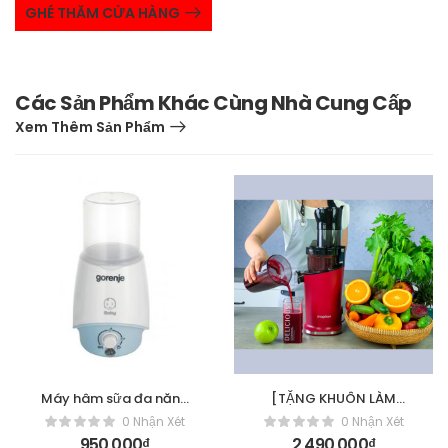
GHÉ THĂM CỬA HÀNG
Các Sản Phẩm Khác Cùng Nhà Cung Cấp
Xem Thêm Sản Phẩm
Máy hâm sữa đa năng
[TẶNG KHUÔN LÀM
Gorenje BW330BY
KEM] Snapbee Máy ép
0 Nhận Xét
0 Nhận Xét
chậm S300MAX – 2 màu
950,000
₫
2,490,000
₫