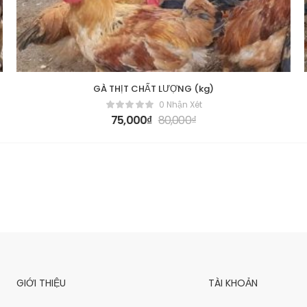
GÀ THỊT CHẤT LƯỢNG (kg)
0 Nhận Xét
75,000
₫
80,000
₫
GIỚI THIỆU
TÀI KHOẢN