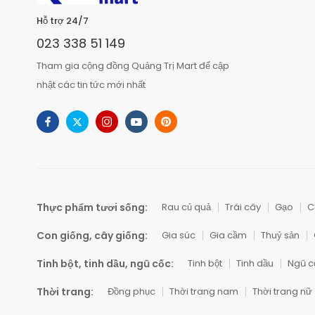
Hỗ trợ 24/7
023 338 51 149
Tham gia cộng đồng Quảng Trị Mart để cập
nhật các tin tức mới nhất
Thực phẩm tươi sống:
Rau củ quả
Trái cây
Gạo
C
Con giống, cây giống:
Gia súc
Gia cầm
Thuỷ sản
Tinh bột, tinh dầu, ngũ cốc:
Tinh bột
Tinh dầu
Ngũ c
Thời trang:
Đồng phục
Thời trang nam
Thời trang nữ