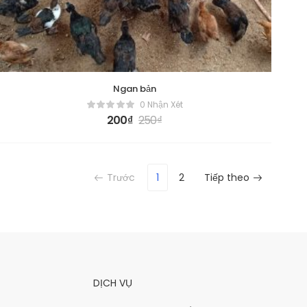
Ngan bản
0 Nhận Xét
200
₫
250
₫
Trước
1
2
Tiếp theo
DỊCH VỤ