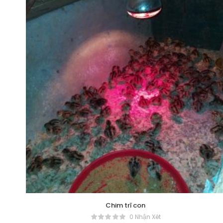
Chim trĩ con
0 Nhận Xét