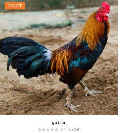
20% OFF
gà bản
0 Nhận Xét