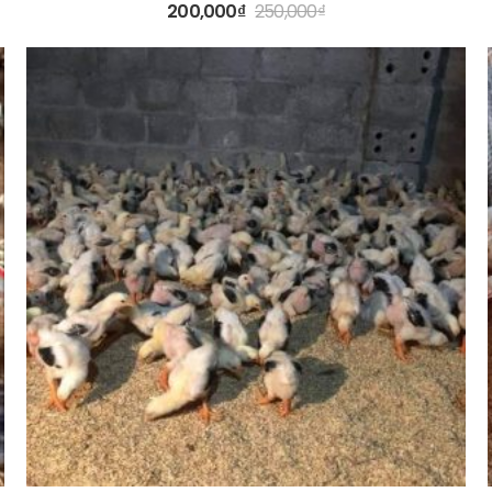
200,000
₫
250,000
₫