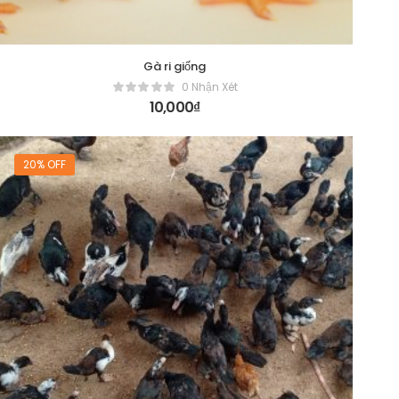
Gà ri giống
0 Nhận Xét
10,000
₫
20% OFF