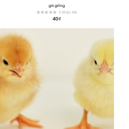
gà giống
0 Nhận Xét
40
₫