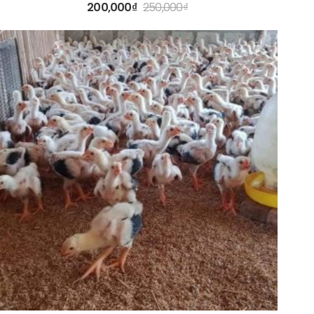
200,000
₫
250,000
₫