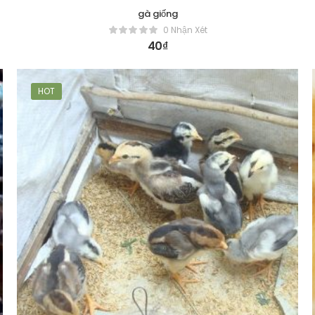
gà giống
0 Nhận Xét
40
₫
HOT