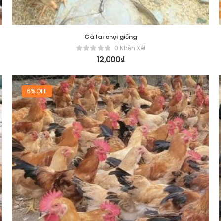
Gà lai chọi giống
0 Nhận Xét
12,000
₫
6% OFF