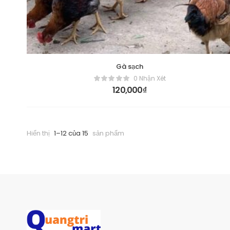
Gà sạch
0 Nhận Xét
120,000
₫
Hiển thị
1–12 của 15
sản phẩm