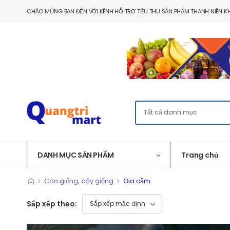
CHÀO MỪNG BẠN ĐẾN VỚI KÊNH HỖ TRỢ TIÊU THỤ SẢN PHẨM THANH NIÊN KH
DANH MỤC SẢN PHẨM
Trang chủ
>
>
Con giống, cây giống
Gia cầm
Sắp xếp theo: