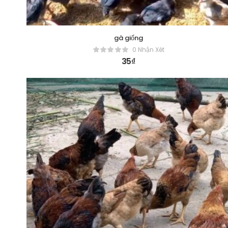
gà giống
0 Nhận Xét
35
₫