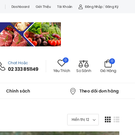
Đăng Nhập
/
Đăng Ký
Dashboard
Giới Thiệu
Tài Khoản
0
0
Chat Hoặc
:
02 333 851149
Yêu Thích
So Sánh
Giỏ Hàng
Theo dõi đơn hàng
Chính sách