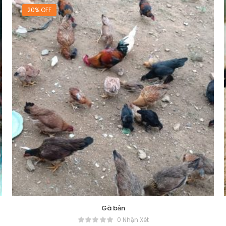
20% OFF
Gà bản
0 Nhận Xét