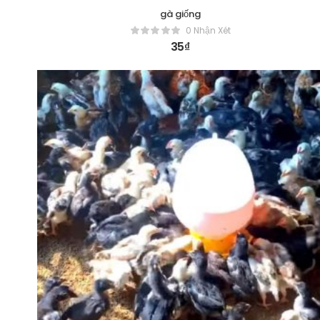
gà giống
0 Nhận Xét
35
₫