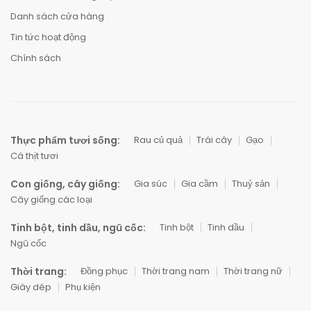
Danh sách cửa hàng
Tin tức hoạt động
Chính sách
Thực phẩm tươi sống:
Rau củ quả
Trái cây
Gạo
Cá thịt tươi
Con giống, cây giống:
Gia súc
Gia cầm
Thuỷ sản
Cây giống các loại
Tinh bột, tinh dầu, ngũ cốc:
Tinh bột
Tinh dầu
Ngũ cốc
Thời trang:
Đồng phục
Thời trang nam
Thời trang nữ
Giày dép
Phụ kiện