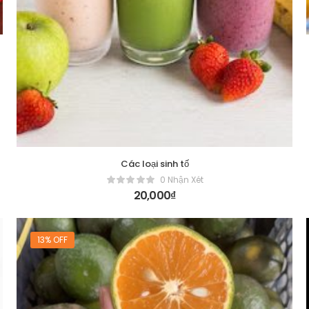
Các loại sinh tố
0 Nhận Xét
20,000
₫
13% OFF