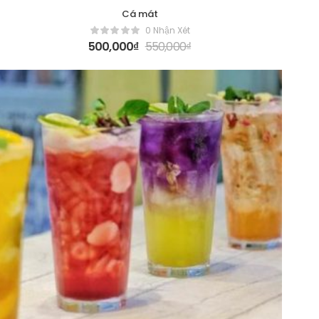
Cá mát
0 Nhận Xét
500,000
₫
550,000
₫