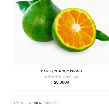
CAM SẠCH NGỌC PHONG
0 Nhận Xét
25,000
₫
Hiển thị
1–12 của 67
sản phẩm