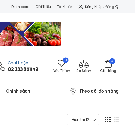
Đăng Nhập
/
Đăng Ký
Dashboard
Giới Thiệu
Tài Khoản
0
0
Chat Hoặc
:
02 333 851149
Yêu Thích
So Sánh
Giỏ Hàng
Theo dõi đơn hàng
Chính sách