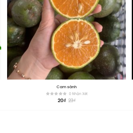
Cam sành
0 Nhận Xét
20
₫
23
₫