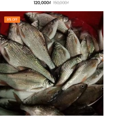
120,000
₫
150,000
₫
9% OFF