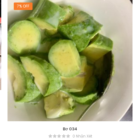
7% OFF
Bơ 034
0 Nhận Xét