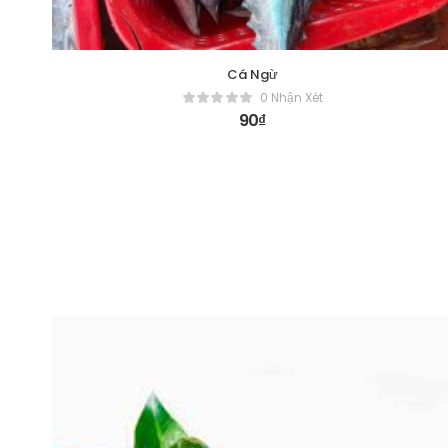
Cá Ngừ
0 Nhận Xét
90
₫