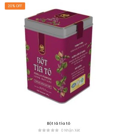
20% OFF
Bột lá tía tô
0 Nhận Xét