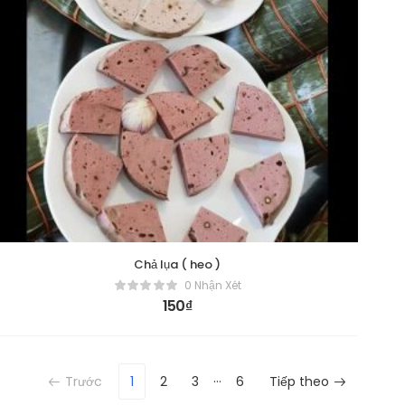
Chả lụa ( heo )
0 Nhận Xét
150
₫
…
Trước
1
2
3
6
Tiếp theo