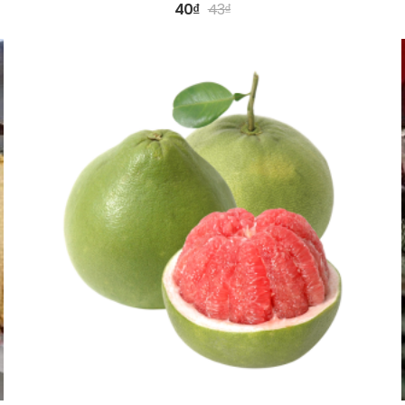
40
₫
43
₫