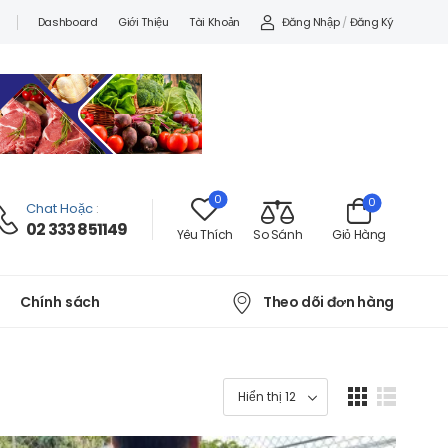
Đăng Nhập
/
Đăng Ký
Dashboard
Giới Thiệu
Tài Khoản
0
0
Chat Hoặc
:
02 333 851149
Yêu Thích
So Sánh
Giỏ Hàng
Theo dõi đơn hàng
Chính sách