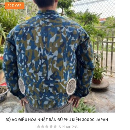
32% OFF
BỘ ÁO ĐIỀU HÒA NHẬT BẢN ĐỦ PHỤ KIỆN 30000 JAPAN
0 Nhận Xét