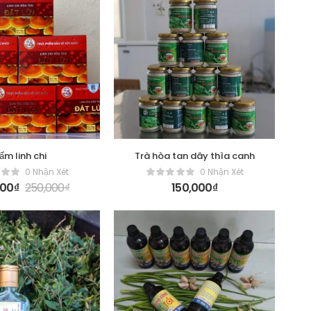
ấm linh chi
Trà hòa tan dây thìa canh
0 Nhận Xét
0 Nhận Xét
000
₫
250,000
₫
150,000
₫