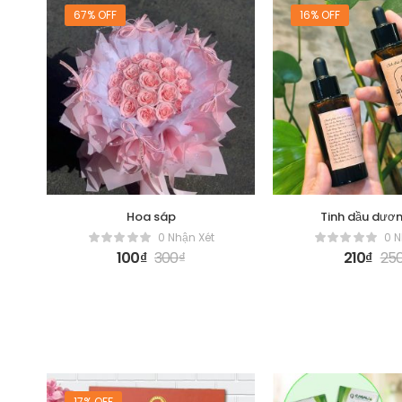
67% OFF
16% OFF
Hoa sáp
Tinh dầu dươ
0 Nhận Xét
0 N
100
₫
300
₫
210
₫
25
17% OFF