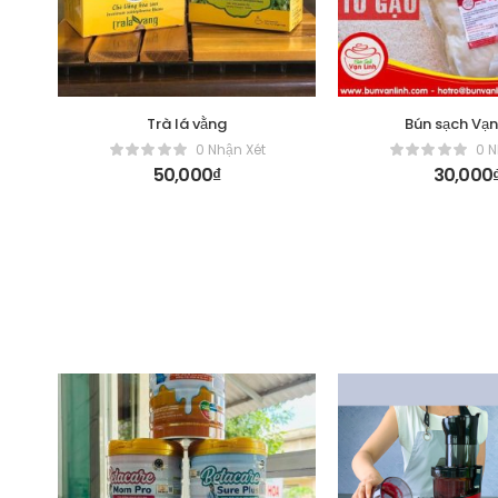
Trà lá vằng
Bún sạch Vạn
0 Nhận Xét
0 N
50,000
₫
30,000