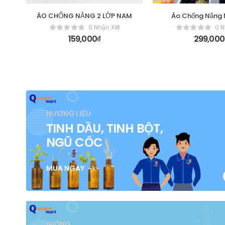
ÁO CHỐNG NẮNG 2 LỚP NAM
Áo Chống Nắng 
ngắn Gug
0 Nhận Xét
0 N
159,000
₫
299,000
HƯƠNG LIỆU
TINH DẦU, TINH BỘT,
NGŨ CỐC
MUA NGAY
GIỐNG