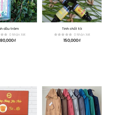
nh dầu tràm
Tinh chất tỏi
0 Nhận Xét
0 Nhận Xét
180,000
₫
150,000
₫