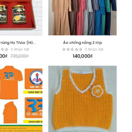
rùng Hạ Thảo (Hộp
Áo chống nắng 2 lớp
Đôi)
0 Nhận Xét
0 Nhận Xét
000
₫
735,000
₫
140,000
₫