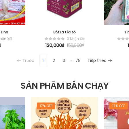
 Linh
Bột lá tía tô
Ti
hận Xét
0 Nhận Xét
₫
120,000
₫
150,000
₫
…
Trước
1
2
3
78
Tiếp theo
SẢN PHẨM BÁN CHẠY
17% OFF
17% OFF