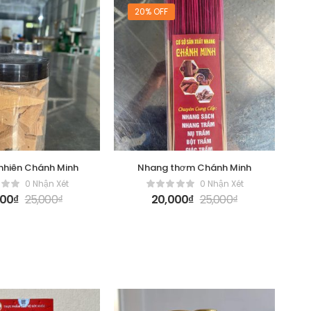
20% OFF
nhiên Chánh Minh
Nhang thơm Chánh Minh
0 Nhận Xét
0 Nhận Xét
000
₫
25,000
₫
20,000
₫
25,000
₫