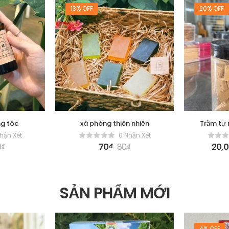
13% OFF
20% OFF
ng tóc
xà phòng thiên nhiên
Trầm tự 
hận Xét
0 Nhận Xét
0
₫
70
₫
80
₫
20,
SẢN PHẨM MỚI
4% OFF