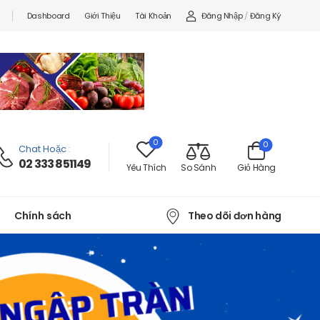
Đăng Nhập
/
Đăng Ký
Dashboard
Giới Thiệu
Tài Khoản
0
0
Chat Hoặc
:
02 333 851149
Yêu Thích
So Sánh
Giỏ Hàng
Theo dõi đơn hàng
Chính sách