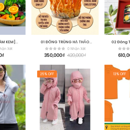
ÀM KEM]
01 ĐÔNG TRÙNG HẠ THẢO
02 Đông T
p chậm
(hộp đơn)
hận Xét
0 Nhận Xét
 màu
0
₫
350,000
₫
420,000
₫
610,
25% OFF
13% OFF