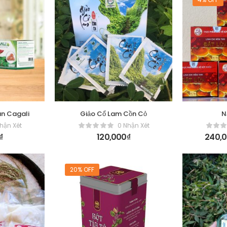
an Cagali
Giảo Cổ Lam Cồn Cỏ
N
hận Xét
0 Nhận Xét
₫
120,000
₫
240,
20% OFF