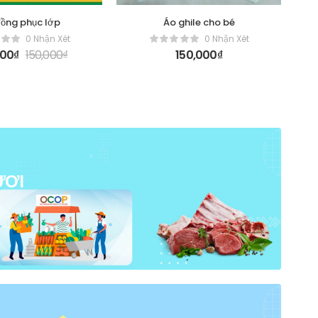
ồng phục lớp
Áo ghile cho bé
0 Nhận Xét
0 Nhận Xét
000
₫
150,000
₫
150,000
₫
ƯƠI