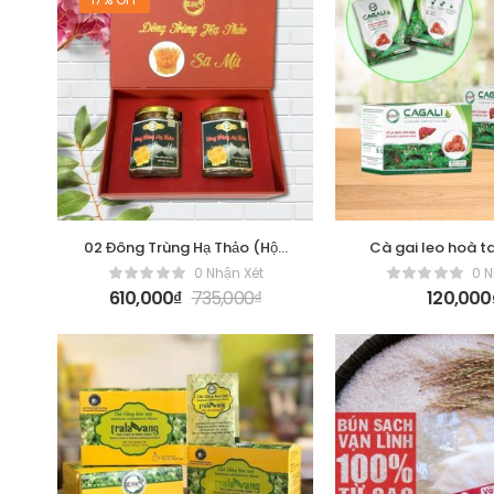
02 Đông Trùng Hạ Thảo (Hộp
Cà gai leo hoà t
Đôi)
0 Nhận Xét
0 N
610,000
₫
735,000
₫
120,000