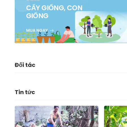
CẤY GIỐNG, CON
GIỐNG
MUA NGAY
Đối tác
Tin tức