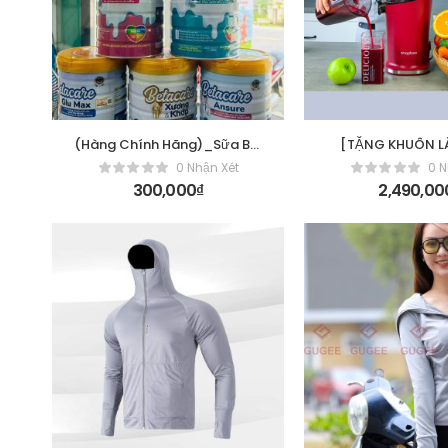
(Hàng Chính Hãng)_Sữa Bột
[TẶNG KHUÔN L
Betacare CANXI GLU
Snapbee Máy é
0 Nhận Xét
0 N
COLLAGEN “Giải Pháp Bổ
S300MAX – 2
300,000
₫
2,490,00
Sung Canxi Cho Xương Chắc
Khỏe”_900gr/lon