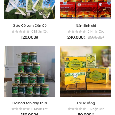
Giảo Cổ Lam Cồn Cỏ
Nấm linh chi
0 Nhận Xét
0 Nhận Xét
120,000
₫
240,000
₫
250,000
₫
Trà hòa tan dây thìa
Trà lá vằng
canh
0 Nhận Xét
0 Nhận Xét
150,000
₫
50,000
₫