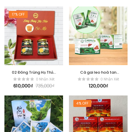
17% OFF
02 Đông Trùng Hạ Thảo
Cà gai leo hoà tan
(Hộp Đôi)
Cagali
0 Nhận Xét
0 Nhận Xét
610,000
₫
735,000
₫
120,000
₫
4% OFF