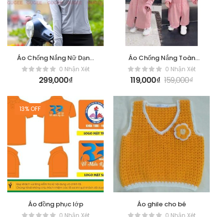
Áo Chống Nắng Nữ Dạng
Áo Chống Nắng Toàn
ngắn Gugee
Thân Cho Bé Tặng Kèm
0 Nhận Xét
0 Nhận Xét
Khẩu Trang – Kim
299,000
₫
119,000
₫
159,000
₫
13% OFF
Áo đồng phục lớp
Áo ghile cho bé
0 Nhận Xét
0 Nhận Xét