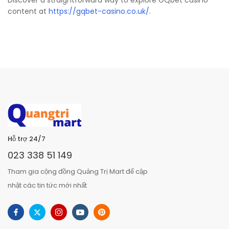
Discover a straightforward way to explore GQbet casino
content at
https://gqbet-casino.co.uk/
.
Hỗ trợ 24/7
023 338 51 149
Tham gia cộng đồng Quảng Trị Mart để cập
nhật các tin tức mới nhất