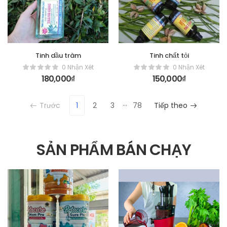
Tinh dầu tràm
Tinh chất tỏi
0 Nhận Xét
0 Nhận Xét
180,000
₫
150,000
₫
…
Trước
1
2
3
78
Tiếp theo
SẢN PHẨM BÁN CHẠY