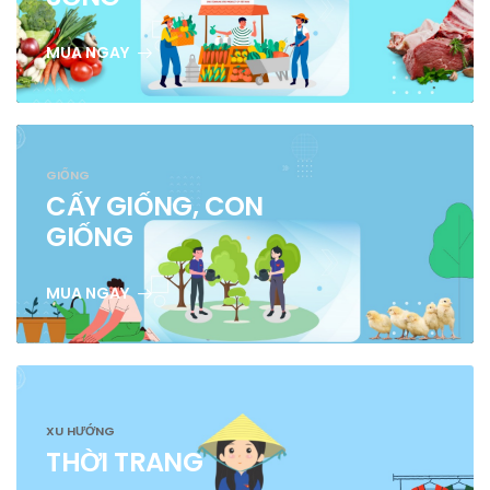
MUA NGAY
GIỐNG
CẤY GIỐNG, CON
GIỐNG
MUA NGAY
XU HƯỚNG
THỜI TRANG