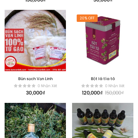
20% OFF
Bún sạch Vạn Linh
Bột lá tía tô
0 Nhận Xét
0 Nhận Xét
30,000
₫
120,000
₫
150,000
₫