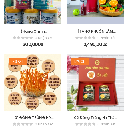
(Hàng Chính
[TẶNG KHUÔN LÀM
Hãng)_Sữa Bột
KEM] Snapbee Máy ép
0 Nhận Xét
0 Nhận Xét
Betacare CANXI GLU
chậm S300MAX – 2 màu
300,000
₫
2,490,000
₫
COLLAGEN “Giải Pháp Bổ
Sung Canxi Cho Xương
Chắc Khỏe”_900gr/lon
17% OFF
17% OFF
01 ĐÔNG TRÙNG HẠ
02 Đông Trùng Hạ Thảo
THẢO (hộp đơn)
(Hộp Đôi)
0 Nhận Xét
0 Nhận Xét