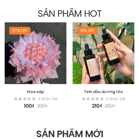
SẢN PHẨM HOT
67% OFF
16% OFF
Hoa sáp
Tinh dầu dương tóc
0 Nhận Xét
0 Nhận Xét
100
₫
300
₫
210
₫
250
₫
SẢN PHẨM MỚI