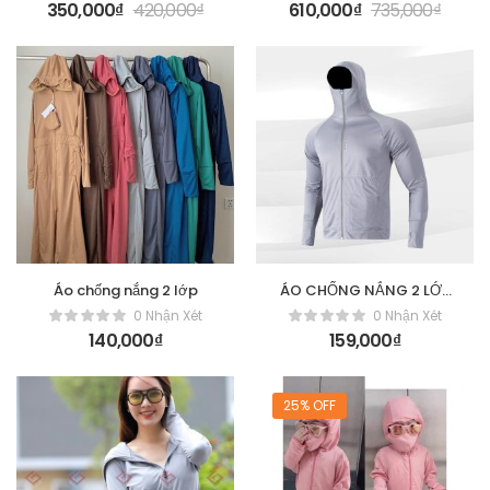
350,000
₫
420,000
₫
610,000
₫
735,000
₫
Áo chống nắng 2 lớp
ÁO CHỐNG NẮNG 2 LỚP
NAM
0 Nhận Xét
0 Nhận Xét
140,000
₫
159,000
₫
25% OFF