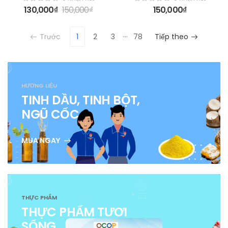
130,000
₫
150,000
₫
150,000
₫
…
Trước
1
2
3
78
Tiếp theo
HƯƠNG LIỆU
TINH DẦU, TINH BỘT,
NGŨ CỐC
MUA NGAY
THỰC PHẨM
THỰC PHẨM TƯƠI
SỐNG