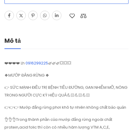
Mô tả
❤️❤️❤️❤️ Lh
0916299225
🌿
🌿
🌿
💥
💥
💥
🍀MƯỚP ĐẮNG RỪNG
🍀
👉
SỨC MẠNH ĐIỀU TRỊ BỆNH TIỂU ĐƯỜNG, GAN NHIỄM MỠ, NÓNG
TRONG NGƯỜI CỰC KỲ HIỆU QUẢ💪🏻💪🏻💪🏻
👉
👉
👉
Mướp đắng rừng phơi khô tự nhiên không chất bảo quản
👌
👌
👌Trong thành phần của mướp đắng rừng ngoài chất
protein,acid folic thì còn có nhiều hàm lượng VTM A,C,E,