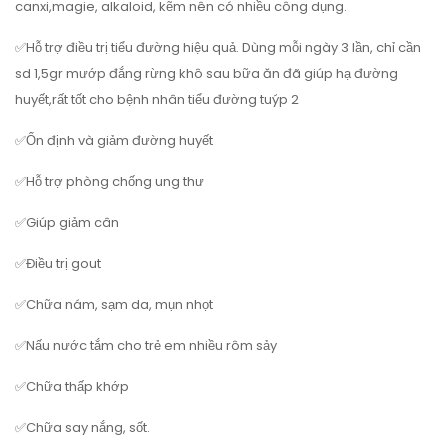
canxi,magie, alkaloid, kẽm nên có nhiều công dụng.
✅Hỗ trợ điều trị tiểu đường hiệu quả. Dùng mỗi ngày 3 lần, chỉ cần
sd 1,5gr mướp đắng rừng khô sau bữa ăn đã giúp hạ đường
huyết,rất tốt cho bệnh nhân tiểu đường tuýp 2
✅Ổn định và giảm đường huyết
✅Hỗ trợ phòng chống ung thư
✅Giúp giảm cân
✅Điều trị gout
✅Chữa nám, sạm da, mụn nhọt
✅Nấu nước tắm cho trẻ em nhiều rôm sảy
✅Chữa thấp khớp
✅Chữa say nắng, sốt.