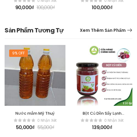
0 Nhận Xét
0 Nhận Xét
90,000
₫
100,000
₫
100,000
₫
Sản Phẩm Tương Tự
Xem Thêm Sản Phẩm
9% OFF
Nước mắm Mỹ Thuỷ
Bột Củ Dền Sấy Lạnh
[Hộp 150gr]
0 Nhận Xét
0 Nhận Xét
50,000
₫
55,000
₫
139,000
₫