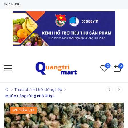
0
0
>
>
Thực phẩm khô, đóng hộp
Mướp đắng rừng khô 01 kg
9% GIẢM GIÁ