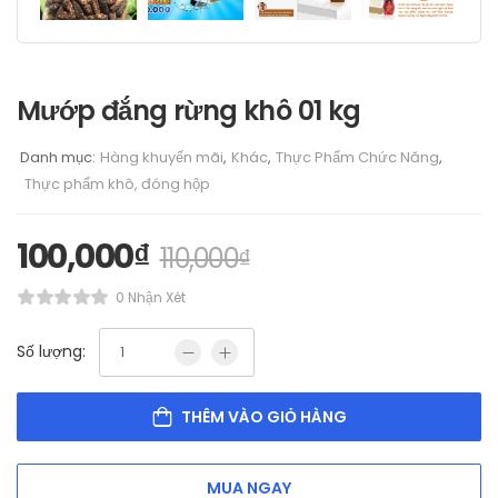
Mướp đắng rừng khô 01 kg
Danh mục:
Hàng khuyến mãi
,
Khác
,
Thực Phẩm Chức Năng
,
Thực phẩm khô, đóng hộp
100,000
₫
110,000
₫
0 Nhận Xét
Số lượng:
THÊM VÀO GIỎ HÀNG
MUA NGAY