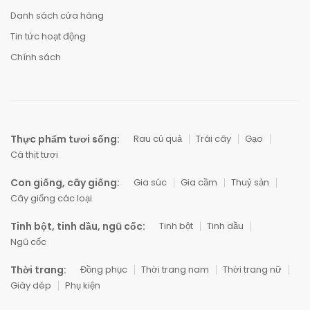
Danh sách cửa hàng
Tin tức hoạt động
Chính sách
Thực phẩm tươi sống:
Rau củ quả
Trái cây
Gạo
Cá thịt tươi
Con giống, cây giống:
Gia súc
Gia cầm
Thuỷ sản
Cây giống các loại
Tinh bột, tinh dầu, ngũ cốc:
Tinh bột
Tinh dầu
Ngũ cốc
Thời trang:
Đồng phục
Thời trang nam
Thời trang nữ
Giày dép
Phụ kiện