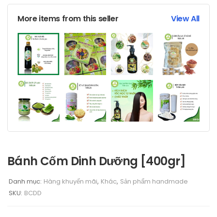
More items from this seller
View All
Bánh Cốm Dinh Dưỡng [400gr]
Danh mục:
Hàng khuyến mãi
,
Khác
,
Sản phẩm handmade
SKU:
BCDD