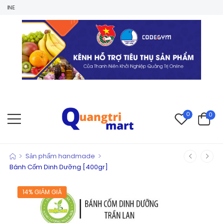
0
0
>
>
Sản phẩm handmade
Bánh Cốm Dinh Dưỡng [400gr]
14% GIẢM GIÁ