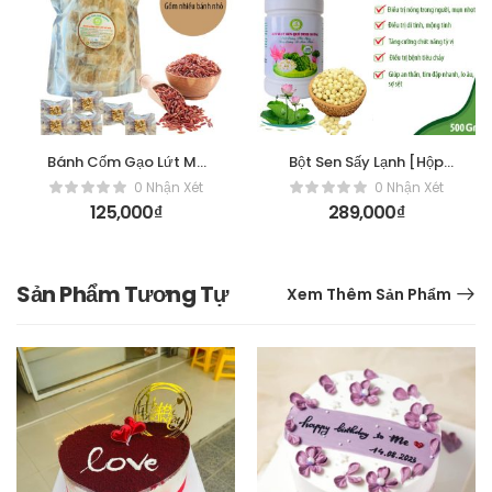
Bánh Cốm Gạo Lứt MÈ
Bột Sen Sấy Lạnh [Hộp
Quê [400gr]
500gr]
0 Nhận Xét
0 Nhận Xét
125,000
₫
289,000
₫
Sản Phẩm Tương Tự
Xem Thêm Sản Phẩm