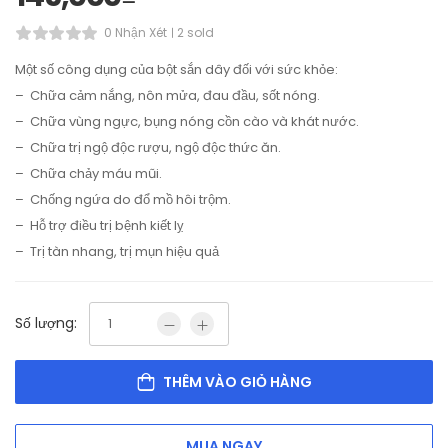
0 Nhận Xét
2 sold
Một số công dụng của bột sắn dây đối với sức khỏe:
– Chữa cảm nắng, nôn mửa, đau đầu, sốt nóng.
– Chữa vùng ngực, bụng nóng cồn cào và khát nước.
– Chữa trị ngộ độc rượu, ngộ độc thức ăn.
– Chữa chảy máu mũi.
– Chống ngứa do đổ mồ hôi trộm.
– Hỗ trợ điều trị bệnh kiết lỵ
– Trị tàn nhang, trị mụn hiệu quả
Số lượng:
THÊM VÀO GIỎ HÀNG
MUA NGAY