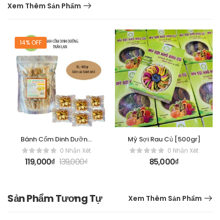
Xem Thêm Sản Phẩm
14% OFF
Bánh Cốm Dinh Dưỡng
Mỳ Sợi Rau Củ [500gr]
[400gr]
0 Nhận Xét
0 Nhận Xét
119,000
₫
139,000
₫
85,000
₫
Sản Phẩm Tương Tự
Xem Thêm Sản Phẩm