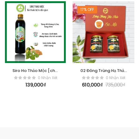
17% OFF
Siro Ho Thảo Mộc [chai
02 Đông Trùng Hạ Thảo
200ml]
(Hộp Đôi)
0 Nhận Xét
0 Nhận Xét
139,000
₫
610,000
₫
735,000
₫