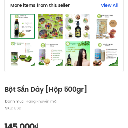
More items from this seller
View All
Bột Sắn Dây [Hộp 500gr]
Danh mục:
Hàng khuyến mãi
SKU:
BSD
145,000
₫