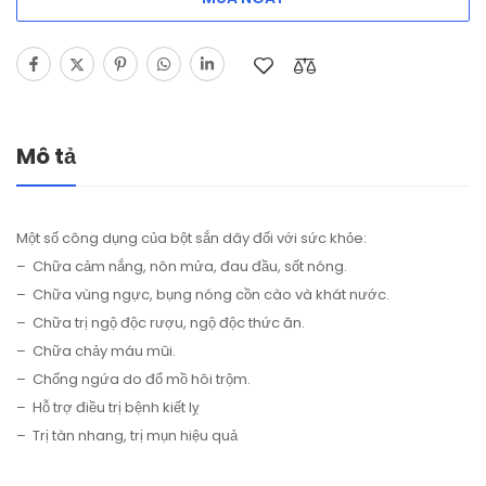
Mô tả
Một số công dụng của bột sắn dây đối với sức khỏe:
– Chữa cảm nắng, nôn mửa, đau đầu, sốt nóng.
– Chữa vùng ngực, bụng nóng cồn cào và khát nước.
– Chữa trị ngộ độc rượu, ngộ độc thức ăn.
– Chữa chảy máu mũi.
– Chống ngứa do đổ mồ hôi trộm.
– Hỗ trợ điều trị bệnh kiết lỵ
– Trị tàn nhang, trị mụn hiệu quả