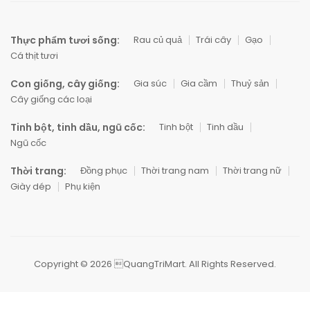
Thực phẩm tươi sống:
Rau củ quả
Trái cây
Gạo
Cá thịt tươi
Con giống, cây giống:
Gia súc
Gia cầm
Thuỷ sản
Cây giống các loại
Tinh bột, tinh dầu, ngũ cốc:
Tinh bột
Tinh dầu
Ngũ cốc
Thời trang:
Đồng phục
Thời trang nam
Thời trang nữ
Giày dép
Phụ kiện
Copyright © 2026 QuangTriMart. All Rights Reserved.
0