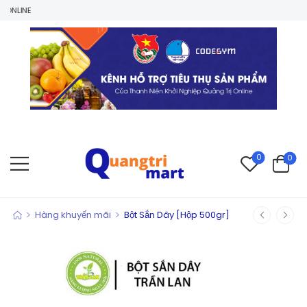
0
0
>
>
Hàng khuyến mãi
Bột Sắn Dây [Hộp 500gr]