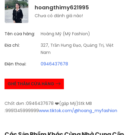
hoangthimy621995
Chưa có đánh giá nào!
Tên cửa hàng:
Hoàng Mỹ (Mỹ Fashion)
Địa chỉ:
327, Trần Hưng Đạo, Quảng Trị, Việt
Nam
Điện thoại:
0946437678
GHÉ THĂM CỬA HÀNG
Chốt đơn :0946437678 ❤️(gặp Mỹ)Stk MB
:9991345999999
www.tiktok.com/@hoang_myfashion
Các Sản Phẩm Khác Cùng Nhà Cung Cấp