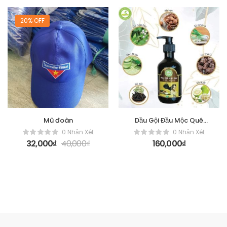
20% OFF
Mũ đoàn
Dầu Gội Đầu Mộc Quê
[350ml]
0 Nhận Xét
0 Nhận Xét
32,000
₫
40,000
₫
160,000
₫