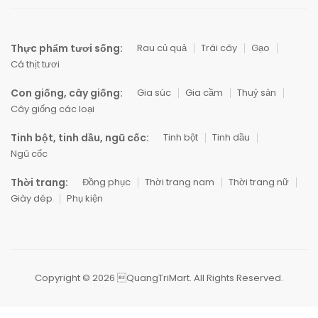
Thực phẩm tươi sống:
Rau củ quả
Trái cây
Gạo
Cá thịt tươi
Con giống, cây giống:
Gia súc
Gia cầm
Thuỷ sản
Cây giống các loại
Tinh bột, tinh dầu, ngũ cốc:
Tinh bột
Tinh dầu
Ngũ cốc
Thời trang:
Đồng phục
Thời trang nam
Thời trang nữ
Giày dép
Phụ kiện
Copyright © 2026 QuangTriMart. All Rights Reserved.
0