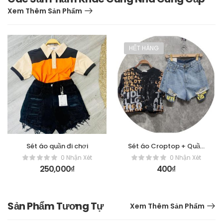
Xem Thêm Sản Phẩm
HẾT HÀNG
Sét áo quần đi chơi
Sét áo Croptop + Quần
jean đùi
0 Nhận Xét
0 Nhận Xét
250,000
₫
400
₫
Sản Phẩm Tương Tự
Xem Thêm Sản Phẩm