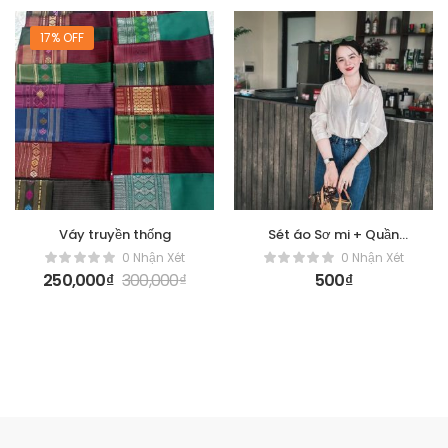
17% OFF
Váy truyền thống
Sét áo Sơ mi + Quần
jean dài
0 Nhận Xét
0 Nhận Xét
250,000
₫
300,000
₫
500
₫