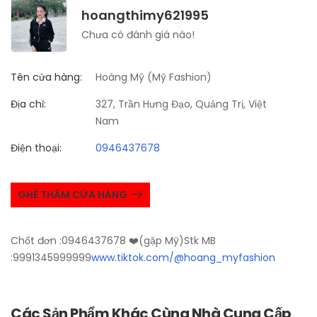
hoangthimy621995
Chưa có đánh giá nào!
Tên cửa hàng:
Hoàng Mỹ (Mỹ Fashion)
Địa chỉ:
327, Trần Hưng Đạo, Quảng Trị, Việt
Nam
Điện thoại:
0946437678
GHÉ THĂM CỬA HÀNG
Chốt đơn :0946437678 ❤️(gặp Mỹ)Stk MB
:9991345999999
www.tiktok.com/@hoang_myfashion
Các Sản Phẩm Khác Cùng Nhà Cung Cấp