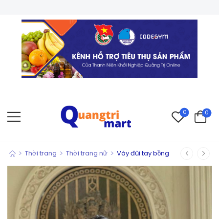
0
0
>
>
>
Thời trang
Thời trang nữ
Váy đũi tay bồng