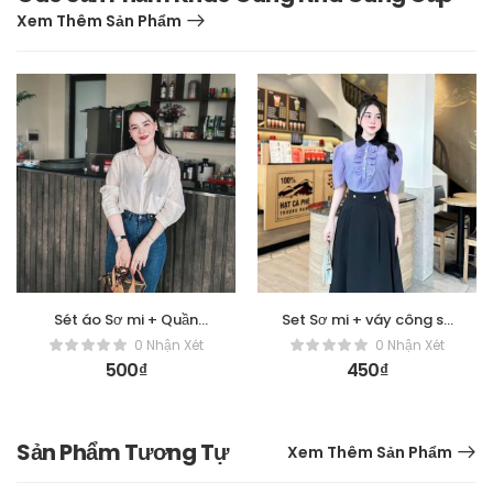
Xem Thêm Sản Phẩm
Sét áo Sơ mi + Quần
Set Sơ mi + váy công sở
jean dài
đepk mê mệt
0 Nhận Xét
0 Nhận Xét
500
₫
450
₫
Sản Phẩm Tương Tự
Xem Thêm Sản Phẩm