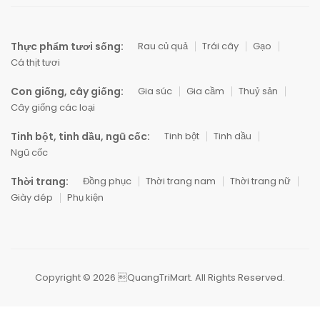
Thực phẩm tươi sống:
Rau củ quả
Trái cây
Gạo
Cá thịt tươi
Con giống, cây giống:
Gia súc
Gia cầm
Thuỷ sản
Cây giống các loại
Tinh bột, tinh dầu, ngũ cốc:
Tinh bột
Tinh dầu
Ngũ cốc
Thời trang:
Đồng phục
Thời trang nam
Thời trang nữ
Giày dép
Phụ kiện
Copyright © 2026 QuangTriMart. All Rights Reserved.
0