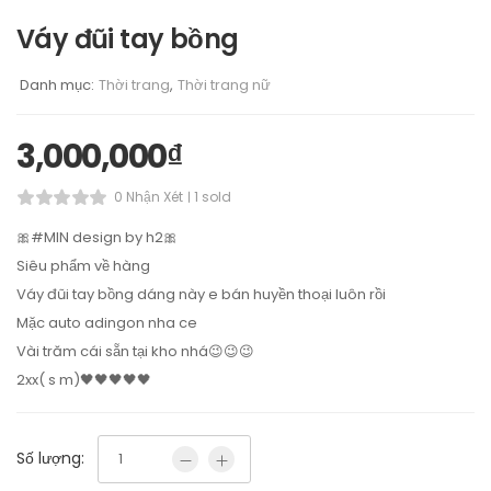
Váy đũi tay bồng
Danh mục:
Thời trang
,
Thời trang nữ
3,000,000
₫
0 Nhận Xét
1 sold
🎀#MIN design by h2🎀
Siêu phẩm về hàng
Váy đũi tay bồng dáng này e bán huyền thoại luôn rồi
Mặc auto adingon nha ce
Vài trăm cái sẵn tại kho nhá😉😉😉
2xx( s m)🖤🖤🖤🖤🖤
Số lượng: