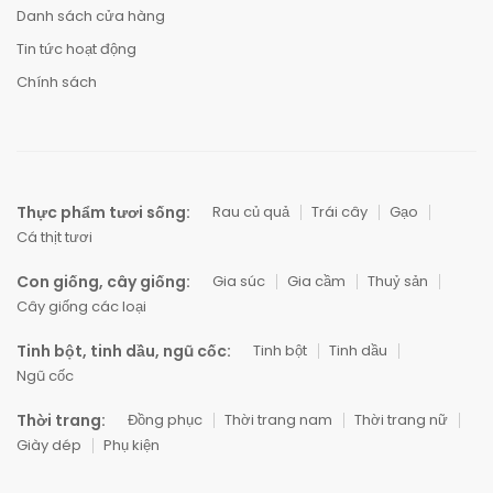
Danh sách cửa hàng
Tin tức hoạt động
Chính sách
Thực phẩm tươi sống:
Rau củ quả
Trái cây
Gạo
Cá thịt tươi
Con giống, cây giống:
Gia súc
Gia cầm
Thuỷ sản
Cây giống các loại
Tinh bột, tinh dầu, ngũ cốc:
Tinh bột
Tinh dầu
Ngũ cốc
Thời trang:
Đồng phục
Thời trang nam
Thời trang nữ
Giày dép
Phụ kiện