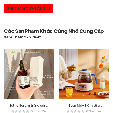
GHÉ THĂM CỬA HÀNG
Các Sản Phẩm Khác Cùng Nhà Cung Cấp
Xem Thêm Sản Phẩm
Esthe Serum trắng sáng
Bear Máy hâm sữa
da chống lão hóa
TNQ-D12D1 – Bản quốc
0 Nhận Xét
0 Nhận Xét