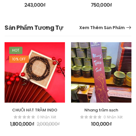
EsthePro Vitamin C
tế
243,000
₫
750,000
₫
100m
Sản Phẩm Tương Tự
Xem Thêm Sản Phẩm
HOT
10% OFF
CHUỖI HẠT TRẦM INDO
Nhang trầm sạch
0 Nhận Xét
0 Nhận Xét
1,800,000
₫
2,000,000
₫
100,000
₫