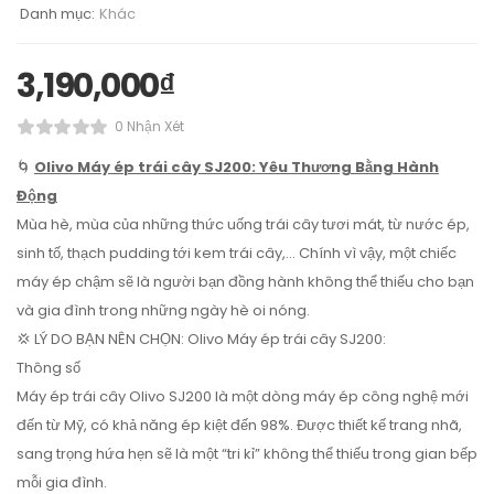
Danh mục:
Khác
3,190,000
₫
0 Nhận Xét
🌀
Olivo Máy ép trái cây SJ200: Yêu Thương Bằng Hành
Động
Mùa hè, mùa của những thức uống trái cây tươi mát, từ nước ép,
sinh tố, thạch pudding tới kem trái cây,… Chính vì vậy, một chiếc
máy ép chậm sẽ là người bạn đồng hành không thể thiếu cho bạn
và gia đình trong những ngày hè oi nóng.
💢 LÝ DO BẠN NÊN CHỌN: Olivo Máy ép trái cây SJ200:
Thông số
Máy ép trái cây Olivo SJ200 là một dòng máy ép công nghệ mới
đến từ Mỹ, có khả năng ép kiệt đến 98%. Được thiết kế trang nhã,
sang trọng hứa hẹn sẽ là một “tri kỉ” không thể thiếu trong gian bếp
mỗi gia đình.