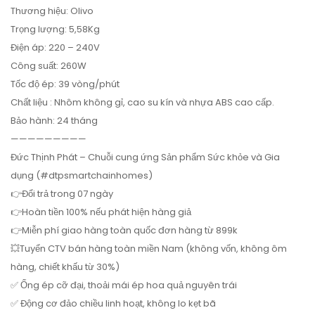
Thương hiệu: Olivo
Trọng lượng: 5,58Kg
Điện áp: 220 – 240V
Công suất: 260W
Tốc độ ép: 39 vòng/phút
Chất liệu : Nhôm không gỉ, cao su kín và nhựa ABS cao cấp.
Bảo hành: 24 tháng
—————————
Đức Thịnh Phát – Chuỗi cung ứng Sản phẩm Sức khỏe và Gia
dụng (#dtpsmartchainhomes)
👉Đổi trả trong 07 ngày
👉Hoàn tiền 100% nếu phát hiện hàng giả
👉Miễn phí giao hàng toàn quốc đơn hàng từ 899k
💥Tuyển CTV bán hàng toàn miền Nam (không vốn, không ôm
hàng, chiết khấu từ 30%)
✅ Ống ép cỡ đại, thoải mái ép hoa quả nguyên trái
✅ Động cơ đảo chiều linh hoạt, không lo kẹt bã