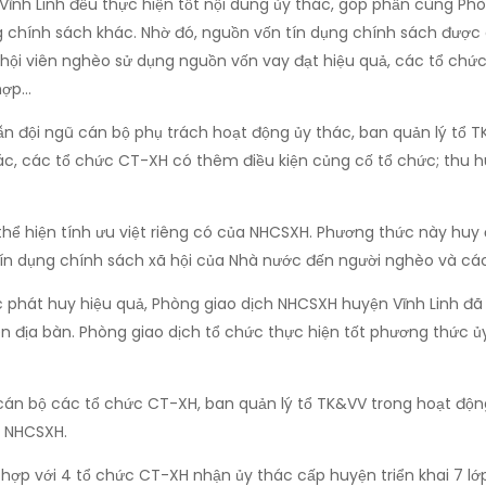
nh Linh đều thực hiện tốt nội dung ủy thác, góp phần cùng Phò
 chính sách khác. Nhờ đó, nguồn vốn tín dụng chính sách được g
hội viên nghèo sử dụng nguồn vốn vay đạt hiệu quả, các tổ chức
 hợp…
 đội ngũ cán bộ phụ trách hoạt động ủy thác, ban quản lý tổ TK
c, các tổ chức CT-XH có thêm điều kiện củng cố tổ chức; thu hút
hể hiện tính ưu việt riêng có của NHCSXH. Phương thức này huy
ín dụng chính sách xã hội của Nhà nước đến người nghèo và các
hát huy hiệu quả, Phòng giao dịch NHCSXH huyện Vĩnh Linh đã tr
n địa bàn. Phòng giao dịch tổ chức thực hiện tốt phương thức ủ
 cán bộ các tổ chức CT-XH, ban quản lý tổ TK&VV trong hoạt độ
i NHCSXH.
ợp với 4 tổ chức CT-XH nhận ủy thác cấp huyện triển khai 7 lớp