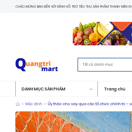
CHÀO MỪNG BẠN ĐẾN VỚI KÊNH HỖ TRỢ TIÊU THỤ SẢN PHẨM THANH NIÊN KH
DANH MỤC SẢN PHẨM
Trang chủ
>
>
Mặc định
Ủy thác cho vay qua các tổ chức chính trị – x