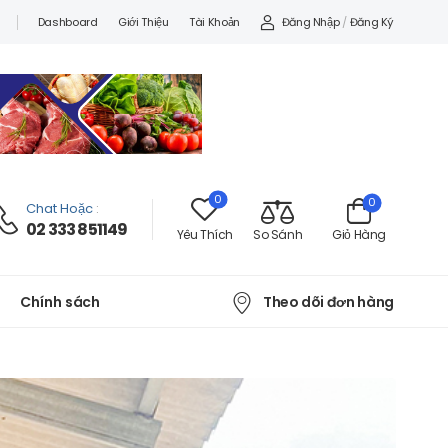
Đăng Nhập
/
Đăng Ký
Dashboard
Giới Thiệu
Tài Khoản
0
0
Chat Hoặc
:
02 333 851149
Yêu Thích
So Sánh
Giỏ Hàng
Theo dõi đơn hàng
Chính sách