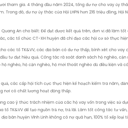
gười tham gia. 4 tháng đầu năm 2024, tổng dư nợ cho vay ủy th
. Trong đó, dư nợ ủy thác của Hội LHPN hơn 216 triệu đồng, Hội 
Quang An cho biết: Để đạt được kết quả trên, đơn vị đã làm tố
hác, các tổ chức CT-XH huyện đã chỉ đạo các hội cơ sở thực hiệ
 cho các tổ TK&VV, các địa bàn có dư nợ thấp, bình xét cho va
 đầu tư đạt hiệu quả. Công tác rà soát danh sách hộ nghèo, cậ
hộ nghèo, hộ cận nghèo, hộ mới thoát nghèo đủ điều kiện và có
uả, các cấp hội tích cực thực hiện kế hoạch kiểm tra năm, đảm 
g nơi có chất lượng hoạt động thấp.
ng cao ý thức trách nhiệm của các hộ vay vốn trong việc sử dụn
a tổ TK&VV để tạo nguồn trả nợ, trả lãi. Làm tốt công tác tư vấ
 địa bàn huyện Vĩnh Linh không có nợ quá hạn, 100% tổ xếp loại tố