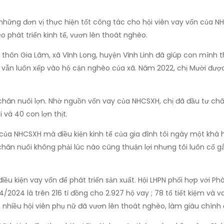
g những đơn vị thực hiện tốt công tác cho hội viên vay vốn của N
phát triển kinh tế, vươn lên thoát nghèo.
, thôn Gia Lâm, xã Vĩnh Long, huyện Vĩnh Linh đã giúp con mình
i vẫn luôn xếp vào hộ cận nghèo của xã. Năm 2022, chị Mười được
 chăn nuôi lợn. Nhờ nguồn vốn vay của NHCSXH, chị đã đầu tư chăn
 và 40 con lợn thịt.
 của NHCSXH mà điều kiện kinh tế của gia đình tôi ngày một khá 
 chăn nuôi không phải lúc nào cũng thuận lợi nhưng tôi luôn cố g
iều kiện vay vốn để phát triển sản xuất. Hội LHPN phối hợp với P
2024 là trên 216 tỉ đồng cho 2.927 hộ vay ; 78 tổ tiết kiệm và vay
 nhiều hội viên phụ nữ đã vươn lên thoát nghèo, làm giàu chính