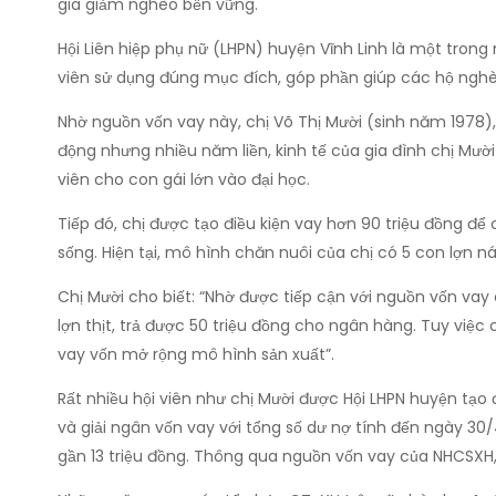
gia giảm nghèo bền vững.
Hội Liên hiệp phụ nữ (LHPN) huyện Vĩnh Linh là một tron
viên sử dụng đúng mục đích, góp phần giúp các hộ nghèo 
Nhờ nguồn vốn vay này, chị Võ Thị Mười (sinh năm 1978)
động nhưng nhiều năm liền, kinh tế của gia đình chị Mườ
viên cho con gái lớn vào đại học.
Tiếp đó, chị được tạo điều kiện vay hơn 90 triệu đồng để
sống. Hiện tại, mô hình chăn nuôi của chị có 5 con lợn nái
Chị Mười cho biết: “Nhờ được tiếp cận với nguồn vốn vay
lợn thịt, trả được 50 triệu đồng cho ngân hàng. Tuy việc
vay vốn mở rộng mô hình sản xuất”.
Rất nhiều hội viên như chị Mười được Hội LHPN huyện tạo đ
và giải ngân vốn vay với tổng số dư nợ tính đến ngày 30/4/
gần 13 triệu đồng. Thông qua nguồn vốn vay của NHCSXH,