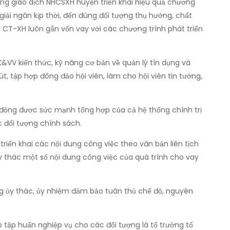
ng giao dịch NHCSXH huyện triển khai hiệu quả chương
iải ngân kịp thời, đến đúng đối tượng thụ hưởng, chất
 CT-XH luôn gắn vốn vay với các chương trình phát triển
&VV kiến thức, kỹ năng cơ bản về quản lý tín dụng và
, tập hợp đông đảo hội viên, làm cho hội viên tin tưởng,
 động được sức mạnh tổng hợp của cả hệ thống chính trị
 đối tượng chính sách.
iển khai các nội dung công việc theo văn bản liên tịch
y thác một số nội dung công việc của quá trình cho vay
ng ủy thác, ủy nhiệm đảm bảo tuân thủ chế độ, nguyên
 tập huấn nghiệp vụ cho các đối tượng là tổ trưởng tổ