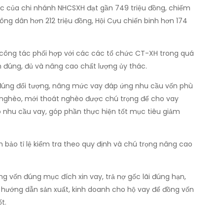
ác của chi nhánh NHCSXH đạt gần 749 triệu đồng, chiếm
Nông dân hơn 212 triệu đồng, Hội Cựu chiến binh hơn 174
t công tác phối hợp với các các tổ chức CT-XH trong quá
n đúng, đủ và nâng cao chất lượng ủy thác.
y đúng đối tượng, nâng mức vay đáp ứng nhu cầu vốn phù
n nghèo, mới thoát nghèo được chú trọng để cho vay
 nhu cầu vay, góp phần thực hiện tốt mục tiêu giảm
bảo tỉ lệ kiểm tra theo quy định và chú trọng nâng cao
g vốn đúng mục đích xin vay, trả nợ gốc lãi đúng hạn,
n, hướng dẫn sản xuất, kinh doanh cho hộ vay để đồng vốn
t.