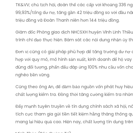
TK&VV; chủ tịch hội, đoàn thể các cấp với khoảng 336 n
99,93%/tổng dư nợ, tăng gần 42 triệu đồng so với đầu năm
triệu đồng và Đoàn Thanh niên hơn 144 triệu đồng.
Giám đốc Phòng giao dịch NHCSXH huyện Vĩnh Linh Thiều 
trình chỉ đạo thực hiện. Bám sát các nội dung nhận ủy t
Đơn vị cũng có giải pháp phù hợp để tăng trưởng dư nợ
hợp với quy mô, mô hình sản xuất, kinh doanh để hộ vay
đúng đối tượng, phấn đấu đáp ứng 100% nhu cầu vốn cho 
nghèo bền vững.
Cũng theo ông An, để đảm bảo nguồn vốn phát huy hiệu q
chất lượng kiểm tra. Đồng thời tăng cường kiểm tra nhữn
Đẩy mạnh tuyên truyền về tín dụng chính sách xã hội, nâ
tích cực tham gia gửi tiền tiết kiệm hằng tháng thông qu
mang lại hiệu quả cao. Hiện nay, chất lượng tín dụng trên