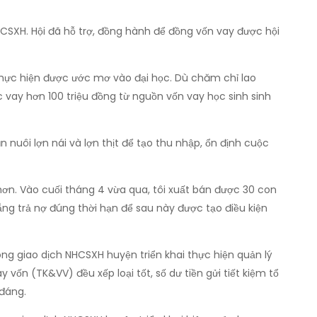
HCSXH. Hội đã hỗ trợ, đồng hành để đồng vốn vay được hội
 thực hiện được ước mơ vào đại học. Dù chăm chỉ lao
 vay hơn 100 triệu đồng từ nguồn vốn vay học sinh sinh
 nuôi lợn nái và lợn thịt để tạo thu nhập, ổn định cuộc
hơn. Vào cuối tháng 4 vừa qua, tôi xuất bán được 30 con
ắng trả nợ đúng thời hạn để sau này được tạo điều kiện
hòng giao dịch NHCSXH huyện triển khai thực hiện quản lý
 vốn (TK&VV) đều xếp loại tốt, số dư tiền gửi tiết kiệm tổ
 đáng.