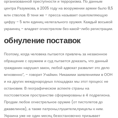
организованной преступности и терроризма. По данным
центра Разумкова, в 2005 году на вооружении армии было 8,5
млн стволов. В тени же – пресса называет ошеломляющую
цифру – 5 млн единиц нелегального оружия. Каждый восьмой
украинец – владеет огнестрелом без какой-либо регистрации.
обнуление поставок
Поэтому, когда человека пытаются привлечь за незаконное
обращение с оружием и суд пытается доказать, что данный
гражданин нарушил закон, любой адвокат развалит это дело
мгновенно”, – говорит Учайкин. Никакими заявлениями в ООН
и на других международных площадках мы этот процесс не
остановим. В географическом аспекте страны на
постсоветском пространстве сформированы в 4 подрегиона.
Продам любое огнестрельное оружие (от пистолетов до
джавелинов), а также патроны,глушители,прицелы к ним.
Украина уже не один месяц безостановочно призывает