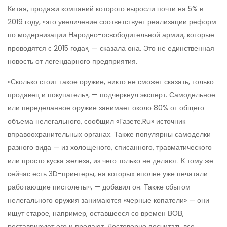
Китая, продажи компаний которого выросли почти на 5% в
2019 году, «это увеличение соответствует реализации реформ
по модернизации Народно-освободительной армии, которые
проводятся с 2015 года», — сказала она. Это не единственная
новость от легендарного предприятия.
«Сколько стоит такое оружие, никто не сможет сказать, только
продавец и покупатель», — подчеркнул эксперт. Самодельное
или переделанное оружие занимает около 80% от общего
объема нелегального, сообщил «Газете.Ru» источник
вправоохранительных органах. Также популярны самоделки
разного вида — из холощеного, списанного, травматического
или просто куска железа, из чего только не делают. К тому же
сейчас есть 3D-принтеры, на которых вполне уже печатали
работающие пистолеты», — добавил он. Также сбытом
нелегального оружия занимаются «черные копатели» — они
ищут старое, например, оставшееся со времен ВОВ,
реставрируют его и продают. Достоверно посчитать все