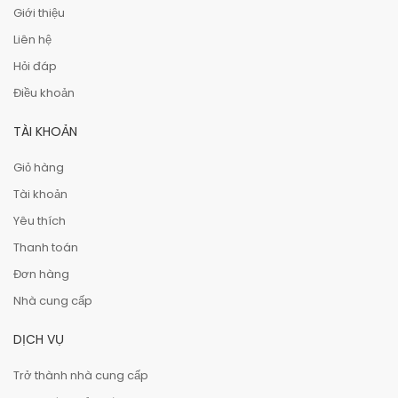
Giới thiệu
Liên hệ
Hỏi đáp
Điều khoản
TÀI KHOẢN
Giỏ hàng
Tài khoản
Yêu thích
Thanh toán
Đơn hàng
Nhà cung cấp
DỊCH VỤ
Trở thành nhà cung cấp