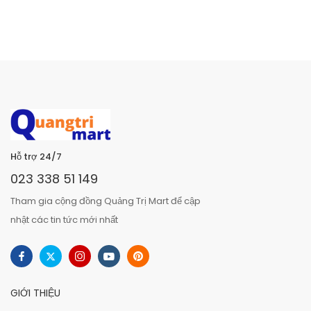
Hỗ trợ 24/7
023 338 51 149
Tham gia cộng đồng Quảng Trị Mart để cập
nhật các tin tức mới nhất
GIỚI THIỆU