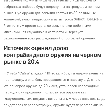
вы сможете получить лишь через квесты. Лишь несколько
избранных наборов будут недоступны на грядущем ночном
рынке. Пул оружия для события состоит из 39 различных
коллекций, включающих скины из выпусков Select , Deluxe и
Premium . А просто карты со всеми этими побочными
миссиями нет случайно? В частности интересует
расположение всех расследований с торговлей оружием.
Источник оценил долю
контрабандного оружия на черном
рынке в 20%
– У тебя “Сайга” гладкая 410-го калибра, ты накручиваешь на
нее насадку, и она, бац, превращается в нарезную. Для тех,
кто приобрел оружие до 29 июня, установлен «переходный
период», они продолжат пользоваться оружием как
гладкоствольным, покупать патроны и т. А через пять лет, когда
придет срок перерегистрации, оружие будет переоформлено