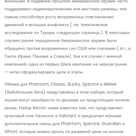
военными. В недавнем прошлом американское оружие часто
поддерживал недемократические или жестокие режимы, тем
самым способствуя росту вооруженных повстанческих
движений и вспышка конфликта ( см. тематическое
исследование по Турции, следующая страница ). В некоторых
случаях ранее переданные Американское оружие было
обращено против вооруженных сил США или союзники ( e.г., в
Гаити, Иране, Панаме и Сомали). Как и в случае с минной
кампанией, одна из первых Шаги кампании на черном рынке
— четко сформулировать цели и этапы.
Облики для Phantom, Classic, Bucky, Spectre и Melee
(бейсбольная бита) представлены в этом наборе, который
игроки могут приобрести по дешевке на предстоящем ночном
рынке. Набор Recon также известен тем, что представляет
культовый нож-балисонг в Valorant и предлагает игрокам
дополнительные скины для Phantom, Spectre, Guardian и
Ghost, которые можно купить по разумной цене на ночном