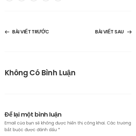
BÀI VIẾT TRƯỚC
BÀI VIẾT SAU
Không Có Bình Luận
Để lại một bình luận
Email của bạn sẽ không được hiển thị công khai.
Các trường
bắt buộc được đánh dấu
*