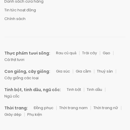
Danh sách cửa hàng
Tin tức hoạt động
Chính sách
Thực phẩm tươi sống:
Rau củ quả
Trái cây
Gạo
Cá thịt tươi
Con giống, cây giống:
Gia súc
Gia cầm
Thuỷ sản
Cây giống các loại
Tinh bột, tinh dầu, ngũ cốc:
Tinh bột
Tinh dầu
Ngũ cốc
Thời trang:
Đồng phục
Thời trang nam
Thời trang nữ
Giày dép
Phụ kiện