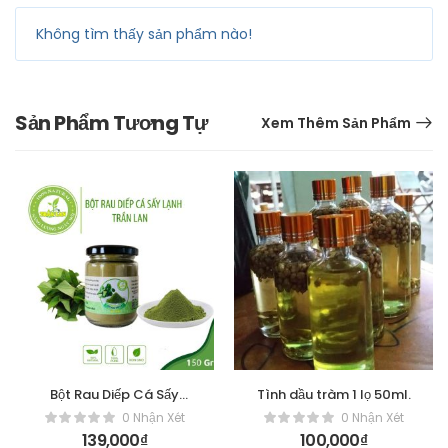
Không tìm thấy sản phẩm nào!
Sản Phẩm Tương Tự
Xem Thêm Sản Phẩm
Bột Rau Diếp Cá Sấy
Tình dầu tràm 1 lọ 50ml.
Lạnh [Hộp 150gr]
0 Nhận Xét
0 Nhận Xét
139,000
₫
100,000
₫