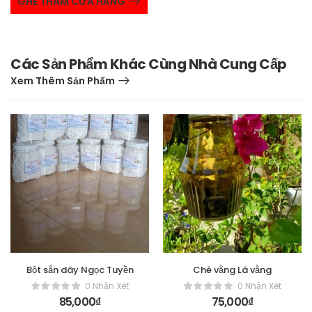
GHÉ THĂM CỬA HÀNG
Các Sản Phẩm Khác Cùng Nhà Cung Cấp
Xem Thêm Sản Phẩm
Bột sắn dây Ngọc Tuyền
Chè vằng Lá vằng
0 Nhận Xét
0 Nhận Xét
85,000
₫
75,000
₫