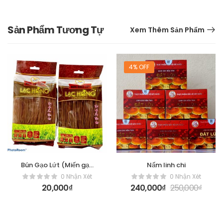
Sản Phẩm Tương Tự
Xem Thêm Sản Phẩm
4% OFF
Bún Gạo Lứt (Miến gạo
Nấm linh chi
lứt)
0 Nhận Xét
0 Nhận Xét
20,000
₫
240,000
₫
250,000
₫