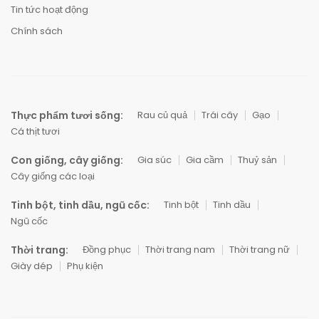
Tin tức hoạt động
Chính sách
Thực phẩm tươi sống:
Rau củ quả
Trái cây
Gạo
Cá thịt tươi
Con giống, cây giống:
Gia súc
Gia cầm
Thuỷ sản
Cây giống các loại
Tinh bột, tinh dầu, ngũ cốc:
Tinh bột
Tinh dầu
Ngũ cốc
Thời trang:
Đồng phục
Thời trang nam
Thời trang nữ
Giày dép
Phụ kiện