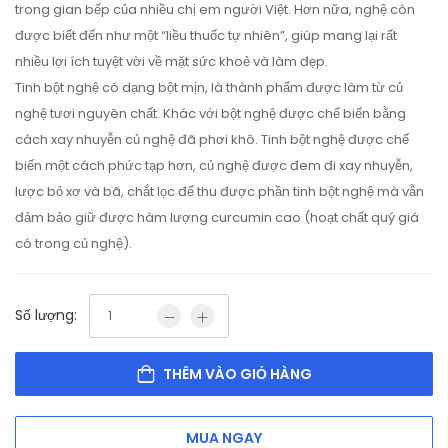
trong gian bếp của nhiều chị em người Việt. Hơn nữa, nghệ còn
được biết đến như một “liều thuốc tự nhiên”, giúp mang lại rất
nhiều lợi ích tuyệt vời về mặt sức khoẻ và làm đẹp.
Tinh bột nghệ có dạng bột mịn, là thành phẩm được làm từ củ
nghệ tươi nguyên chất. Khác với bột nghệ được chế biến bằng
cách xay nhuyễn củ nghệ đã phơi khô. Tinh bột nghệ được chế
biến một cách phức tạp hơn, củ nghệ được đem đi xay nhuyễn,
lược bỏ xơ và bã, chắt lọc để thu được phần tinh bột nghệ mà vẫn
đảm bảo giữ được hàm lượng curcumin cao (hoạt chất quý giá
có trong củ nghệ).
Số lượng:
THÊM VÀO GIỎ HÀNG
MUA NGAY