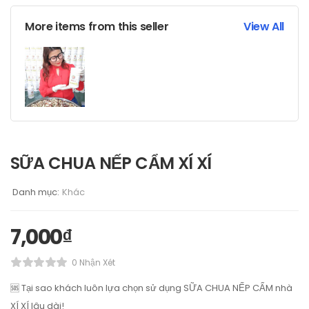
More items from this seller
View All
SỮA CHUA NẾP CẨM XÍ XÍ
Danh mục:
Khác
7,000
₫
0 Nhận Xét
🆘 Tại sao khách luôn lựa chọn sử dụng SỮA CHUA NẾP CẨM nhà
XÍ XÍ lâu dài!