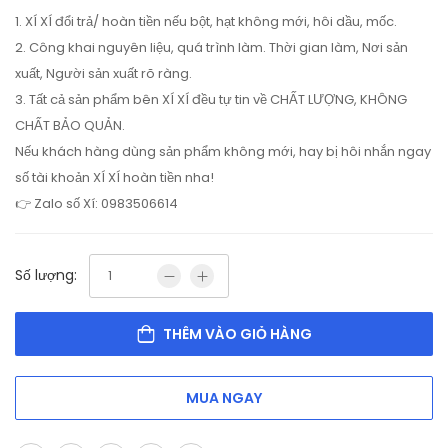
1. XÍ XÍ đổi trả/ hoàn tiền nếu bột, hạt không mới, hôi dầu, mốc.
2. Công khai nguyên liệu, quá trình làm. Thời gian làm, Nơi sản
xuất, Người sản xuất rõ ràng.
3. Tất cả sản phẩm bên XÍ XÍ đều tự tin về CHẤT LƯỢNG, KHÔNG
CHẤT BẢO QUẢN.
Nếu khách hàng dùng sản phẩm không mới, hay bị hôi nhắn ngay
số tài khoản XÍ XÍ hoàn tiền nha!
👉 Zalo số Xí: 0983506614
Số lượng:
THÊM VÀO GIỎ HÀNG
MUA NGAY