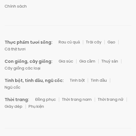
Chính sách
Thực phẩm tươi sống:
Rau củ quả
Trái cây
Gạo
Cá thịt tươi
Con giống, cây giống:
Gia súc
Gia cầm
Thuỷ sản
Cây giống các loại
Tinh bột, tinh dầu, ngũ cốc:
Tinh bột
Tinh dầu
Ngũ cốc
Thời trang:
Đồng phục
Thời trang nam
Thời trang nữ
Giày dép
Phụ kiện