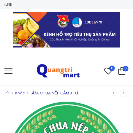
0
0
>
>
Khác
SỮA CHUA NẾP CẨM XÍ XÍ