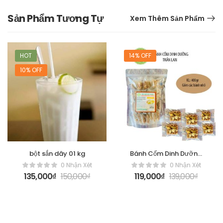
Sản Phẩm Tương Tự
Xem Thêm Sản Phẩm
HOT
14% OFF
10% OFF
bột sắn dây 01 kg
Bánh Cốm Dinh Dưỡng
[400gr]
0 Nhận Xét
0 Nhận Xét
135,000
₫
150,000
₫
119,000
₫
139,000
₫