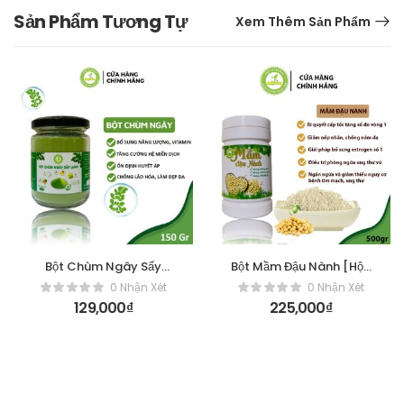
Sản Phẩm Tương Tự
Xem Thêm Sản Phẩm
Bột Chùm Ngây Sấy
Bột Mầm Đậu Nành [Hộp
Lạnh[150gr]
500gr]
0 Nhận Xét
0 Nhận Xét
129,000
₫
225,000
₫