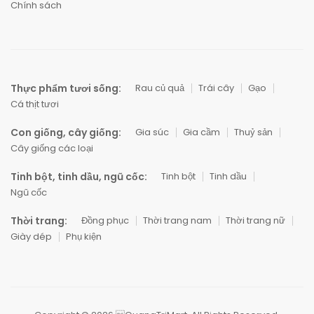
Chính sách
Thực phẩm tươi sống:
Rau củ quả
Trái cây
Gạo
Cá thịt tươi
Con giống, cây giống:
Gia súc
Gia cầm
Thuỷ sản
Cây giống các loại
Tinh bột, tinh dầu, ngũ cốc:
Tinh bột
Tinh dầu
Ngũ cốc
Thời trang:
Đồng phục
Thời trang nam
Thời trang nữ
Giày dép
Phụ kiện