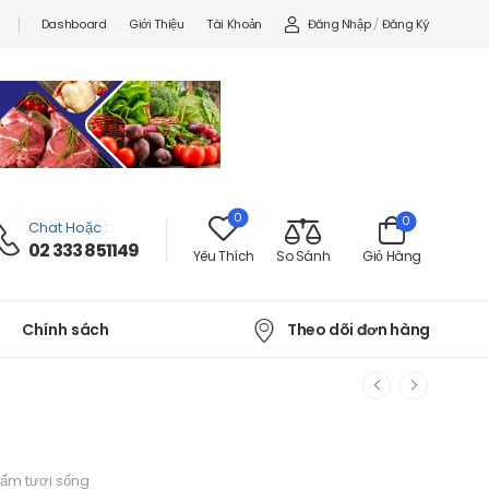
Đăng Nhập
/
Đăng Ký
Dashboard
Giới Thiệu
Tài Khoản
0
0
Chat Hoặc
:
02 333 851149
Yêu Thích
So Sánh
Giỏ Hàng
Theo dõi đơn hàng
Chính sách
ẩm tươi sống