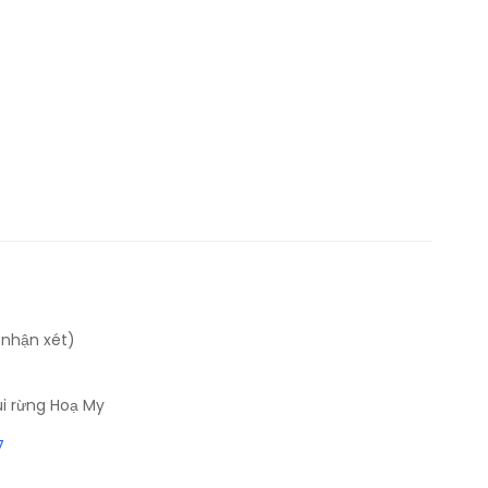
 nhận xét)
i rừng Hoạ My
7