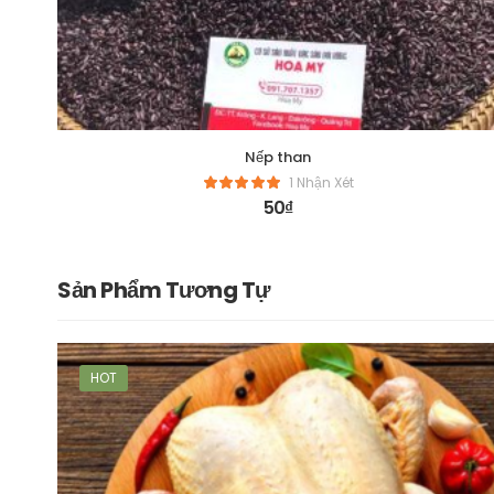
Nếp than
1 Nhận Xét
50
₫
Sản Phẩm Tương Tự
HOT