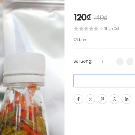
120
₫
140
₫
0 Nhận Xét
Ớt bản
Số lượng: