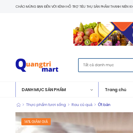
CHÀO MỪNG BẠN ĐẾN VỚI KÊNH HỖ TRỢ TIÊU THỤ SẢN PHẨM THANH NIÊN KH
DANH MỤC SẢN PHẨM
Trang chủ
>
>
>
Thực phẩm tươi sống
Rau củ quả
Ớt bản
14% GIẢM GIÁ