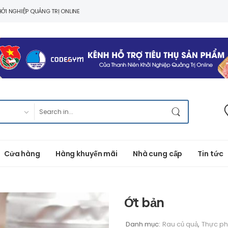
ỞI NGHIỆP QUẢNG TRỊ ONLINE
Cửa hàng
Hàng khuyến mãi
Nhà cung cấp
Tin tức
Ớt bản
Danh mục:
Rau củ quả
,
Thực ph