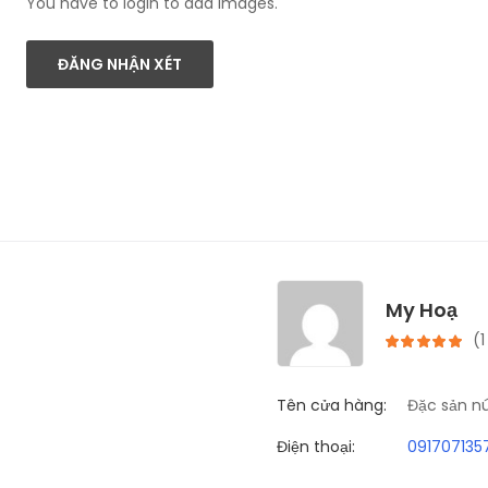
You have to login to add images.
ĐĂNG NHẬN XÉT
My Hoạ
(1
Tên cửa hàng:
Đặc sản nú
Điện thoại:
091707135