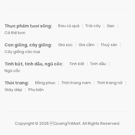
Thực phẩm tươi sống:
Rau củ quả
Trái cây
Gạo
Cá thịt tươi
Con giống, cây giống:
Gia súc
Gia cầm
Thuỷ sản
Cây giống các loại
Tinh bột, tinh dầu, ngũ cốc:
Tinh bột
Tinh dầu
Ngũ cốc
Thời trang:
Đồng phục
Thời trang nam
Thời trang nữ
Giày dép
Phụ kiện
Copyright © 2026 QuangTriMart. All Rights Reserved.