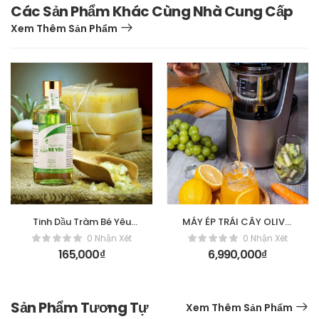
Các Sản Phẩm Khác Cùng Nhà Cung Cấp
Xem Thêm Sản Phẩm
Tinh Dầu Tràm Bé Yêu
MÁY ÉP TRÁI CÂY OLIVO
100ml – BDcare
SJ189 – GIỮ TRỌN DINH
0 Nhận Xét
0 Nhận Xét
DƯỠNG VỚI CÔNG
165,000
₫
6,990,000
₫
NGHỆ ÉP TIÊN TIẾN
NHẤT
Sản Phẩm Tương Tự
Xem Thêm Sản Phẩm