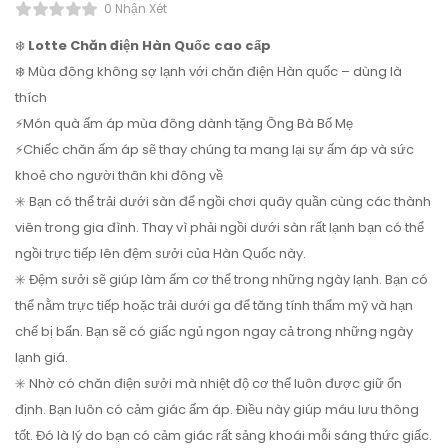
0 Nhận Xét
❄️
Lotte Chăn điện Hàn Quốc cao cấp
❄️ Mùa đông không sợ lạnh với chăn điện Hàn quốc – dùng là
thích
⚡Món quà ấm áp mùa đông dành tặng Ông Bà Bố Mẹ
⚡Chiếc chăn ấm áp sẽ thay chúng ta mang lại sự ấm áp và sức
khoẻ cho người thân khi đông về
✳️ Bạn có thể trải dưới sàn để ngồi chơi quây quần cùng các thành
viên trong gia đình. Thay vì phải ngồi dưới sàn rất lạnh bạn có thể
ngồi trực tiếp lên đệm sưởi của Hàn Quốc này.
✳️ Đệm sưởi sẽ giúp làm ấm cơ thể trong những ngày lạnh. Bạn có
thể nằm trực tiếp hoặc trải dưới ga để tăng tính thẩm mỹ và hạn
chế bị bẩn. Bạn sẽ có giấc ngủ ngon ngay cả trong những ngày
lạnh giá.
✳️ Nhờ có chăn điện sưởi mà nhiệt độ cơ thể luôn được giữ ổn
định. Bạn luôn có cảm giác ấm áp. Điều này giúp máu lưu thông
tốt. Đó là lý do bạn có cảm giác rất sảng khoái mỗi sáng thức giấc.