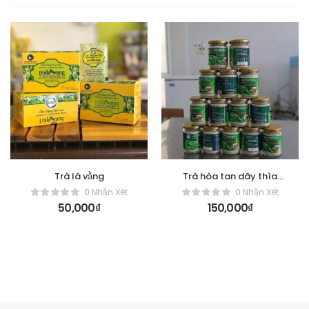
Trà lá vằng
Trà hòa tan dây thìa
canh
0 Nhận Xét
0 Nhận Xét
50,000
₫
150,000
₫