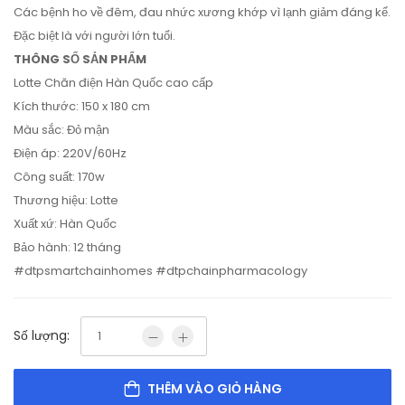
Các bệnh ho về đêm, đau nhức xương khớp vì lạnh giảm đáng kể.
Đặc biệt là với người lớn tuổi.
THÔNG SỐ SẢN PHẨM
Lotte Chăn điện Hàn Quốc cao cấp
Kích thước: 150 x 180 cm
Màu sắc: Đỏ mận
Điện áp: 220V/60Hz
Công suất: 170w
Thương hiệu: Lotte
Xuất xứ: Hàn Quốc
Bảo hành: 12 tháng
#dtpsmartchainhomes #dtpchainpharmacology
Số lượng:
THÊM VÀO GIỎ HÀNG