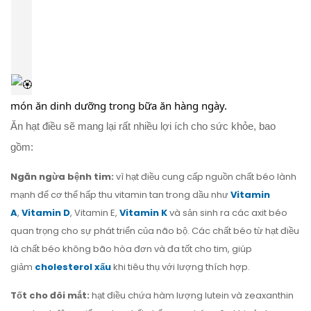
món ăn dinh dưỡng trong bữa ăn hàng ngày.
Ăn hạt điều sẽ mang lại rất nhiều lợi ích cho sức khỏe, bao
gồm:
Ngăn ngừa bệnh tim:
vì hạt điều cung cấp nguồn chất béo lành
mạnh để cơ thể hấp thu vitamin tan trong dầu như
Vitamin
A
,
Vitamin D
, Vitamin E,
Vitamin K
và sản sinh ra các axit béo
quan trọng cho sự phát triển của não bộ. Các chất béo từ hạt điều
là chất béo không bão hòa đơn và đa tốt cho tim, giúp
giảm
cholesterol xấu
khi tiêu thụ với lượng thích hợp.
Tốt cho đôi mắt:
hạt điều chứa hàm lượng lutein và zeaxanthin