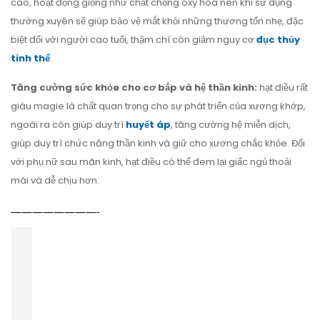
cao, hoạt động giống như chất chống oxy hóa nên khi sử dụng
thường xuyên sẽ giúp bảo vệ mắt khỏi những thương tổn nhẹ, đặc
biệt đối với người cao tuổi, thậm chí còn giảm nguy cơ
đục thủy
tinh thể
.
Tăng cường sức khỏe cho cơ bắp và hệ thần kinh:
hạt điều rất
giàu magie là chất quan trọng cho sự phát triển của xương khớp,
ngoài ra còn giúp duy trì
huyết áp
, tăng cường hệ miễn dịch,
giúp duy trì chức năng thần kinh và giữ cho xương chắc khỏe. Đối
với phụ nữ sau mãn kinh, hạt điều có thể đem lại giấc ngủ thoải
mái và dễ chịu hơn.
————————-