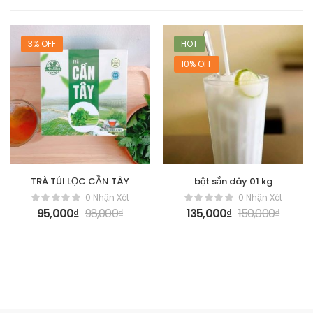
3% OFF
HOT
10% OFF
TRÀ TÚI LỌC CẦN TÂY
bột sắn dây 01 kg
0 Nhận Xét
0 Nhận Xét
95,000
₫
98,000
₫
135,000
₫
150,000
₫