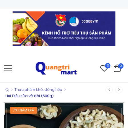
0
0
>
>
Thực phẩm khô, đóng hộp
Hạt Điều sữa vỡ đôi (500g)
7% GIẢM GIÁ