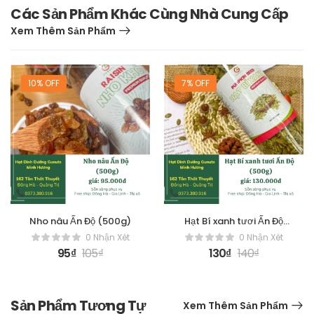
Các Sản Phẩm Khác Cùng Nhà Cung Cấp
Xem Thêm Sản Phẩm
10% OFF
7% OFF
Nho nâu Ấn Độ (500g)
Hạt Bí xanh tươi Ấn Độ
(500g)
0 Nhận Xét
0 Nhận Xét
95
₫
105
₫
130
₫
140
₫
Sản Phẩm Tương Tự
Xem Thêm Sản Phẩm