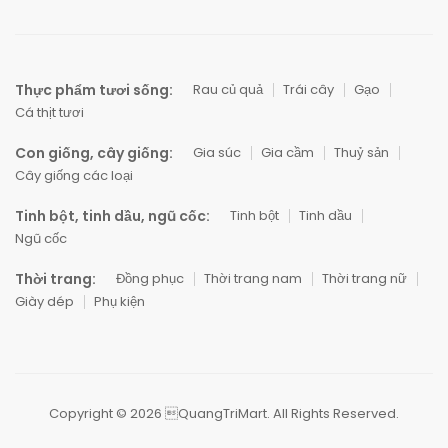
Thực phẩm tươi sống:
Rau củ quả
Trái cây
Gạo
Cá thịt tươi
Con giống, cây giống:
Gia súc
Gia cầm
Thuỷ sản
Cây giống các loại
Tinh bột, tinh dầu, ngũ cốc:
Tinh bột
Tinh dầu
Ngũ cốc
Thời trang:
Đồng phục
Thời trang nam
Thời trang nữ
Giày dép
Phụ kiện
Copyright © 2026 QuangTriMart. All Rights Reserved.