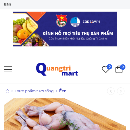
0
0
>
>
Thực phẩm tươi sống
Ếch