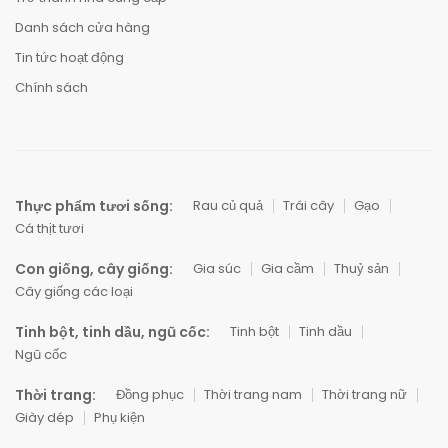
Danh sách cửa hàng
Tin tức hoạt động
Chính sách
Thực phẩm tươi sống:
Rau củ quả
Trái cây
Gạo
Cá thịt tươi
Con giống, cây giống:
Gia súc
Gia cầm
Thuỷ sản
Cây giống các loại
Tinh bột, tinh dầu, ngũ cốc:
Tinh bột
Tinh dầu
Ngũ cốc
Thời trang:
Đồng phục
Thời trang nam
Thời trang nữ
Giày dép
Phụ kiện