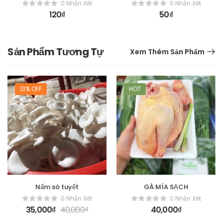
0 Nhận Xét
0 Nhận Xét
120
₫
50
₫
Sản Phẩm Tương Tự
Xem Thêm Sản Phẩm
13% OFF
HOT
Nấm sò tuyết
GÀ MÍA SẠCH
0 Nhận Xét
0 Nhận Xét
35,000
₫
40,000
₫
40,000
₫