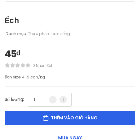
Ếch
Danh mục:
Thực phẩm tươi sống
45
₫
0 Nhận Xét
ếch size 4-5 con/kg
Số lượng:
THÊM VÀO GIỎ HÀNG
MUA NGAY