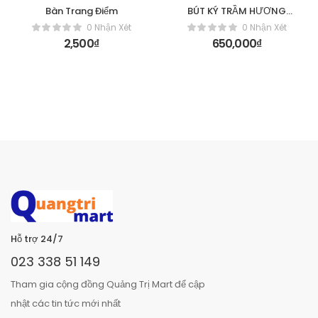
Bàn Trang Điểm
BÚT KÝ TRẦM HƯƠNG
PHONG THỦY (khắc tên
0 Nhận Xét
0 Nhận Xét
miễn phí)
2,500
₫
650,000
₫
Hỗ trợ 24/7
023 338 51 149
Tham gia cộng đồng Quảng Trị Mart để cập
nhật các tin tức mới nhất