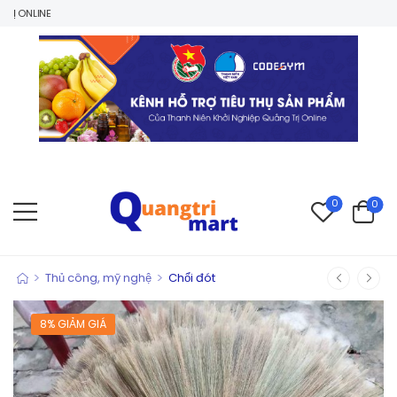
0
0
>
>
Thủ công, mỹ nghệ
Chổi đót
8% GIẢM GIÁ