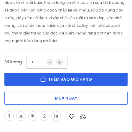
được xé nhỏ rồi buộc thành từng lọn nhỏ, các lọn sau khi bó xong
sẽ được bện lưỡi bằng cách chắp lại với nhau, sau đó dùng dây
cước, dây kẽm cố định, vì vậy chổi sản xuất ra vừa đẹp, vừa chất
lượng, sản phẩm hoàn thiện cầm rất chắc tay, lưỡi chổi xòe, có
mùi thơm đặc trưng của đót, khi quét không rụng đót nên được
mọi người tiêu dùng ưa thích.
Số lượng:
THÊM VÀO GIỎ HÀNG
MUA NGAY