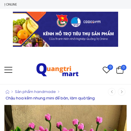
0
0
>
>
Sản phẩm handmade
Chậu hoa kẽm nhung mini để bàn, làm quà tặng