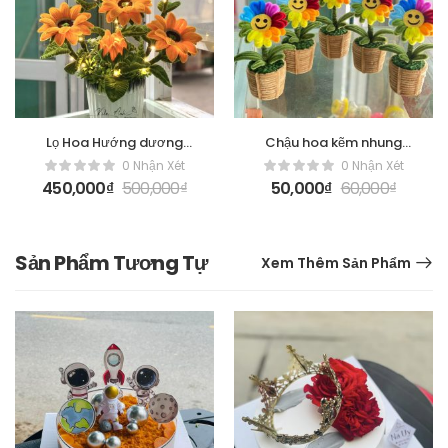
Lọ Hoa Hướng dương
Chậu hoa kẽm nhung
Handmade Kẽm Nhung
mini để bàn, làm quà
0 Nhận Xét
0 Nhận Xét
tặng
450,000
₫
500,000
₫
50,000
₫
60,000
₫
Sản Phẩm Tương Tự
Xem Thêm Sản Phẩm