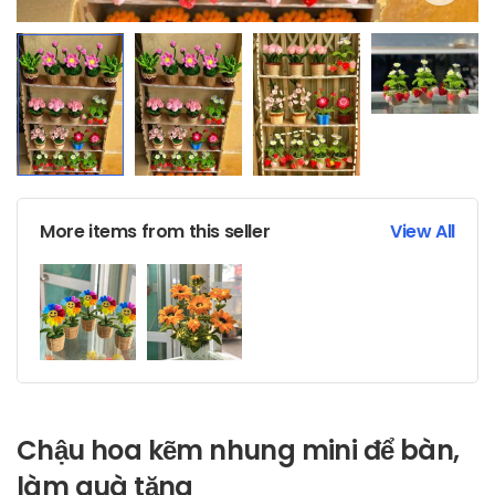
More items from this seller
View All
Chậu hoa kẽm nhung mini để bàn,
làm quà tặng