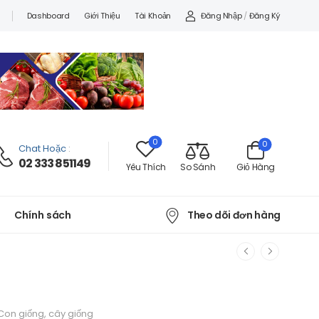
Đăng Nhập
/
Đăng Ký
Dashboard
Giới Thiệu
Tài Khoản
0
0
Chat Hoặc
:
02 333 851149
Yêu Thích
So Sánh
Giỏ Hàng
Theo dõi đơn hàng
Chính sách
a
Con giống, cây giống