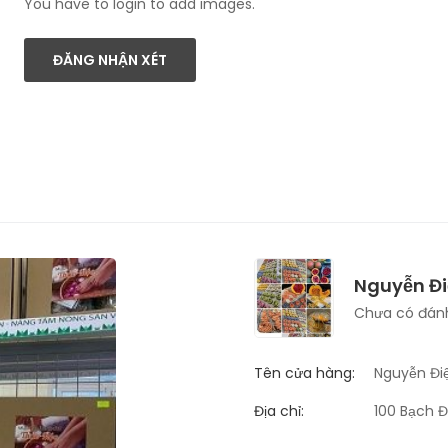
You have to login to add images.
ĐĂNG NHẬN XÉT
Nguyễn Đ
Chưa có đánh
Tên cửa hàng:
Nguyễn Đi
Địa chỉ:
100 Bạch Đ