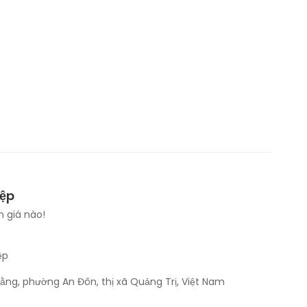
iệp
 giá nào!
ệp
ằng, phường An Đôn, thị xã Quảng Trị, Việt Nam