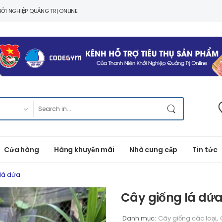
ỞI NGHIỆP QUẢNG TRỊ ONLINE
Cửa hàng
Hàng khuyến mãi
Nhà cung cấp
Tin tức
lá dứa
Cây giống lá dứ
Danh mục:
Cây giống các loại
,