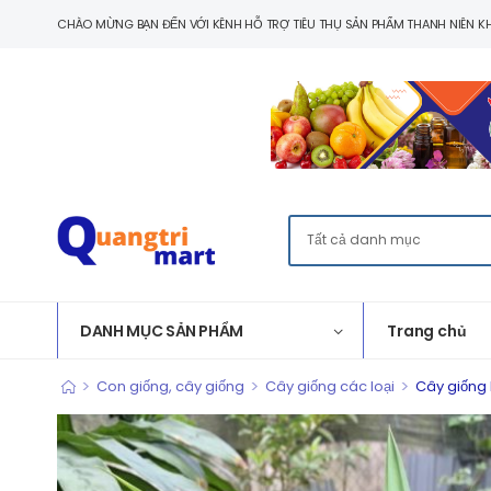
CHÀO MỪNG BẠN ĐẾN VỚI KÊNH HỖ TRỢ TIÊU THỤ SẢN PHẨM THANH NIÊN KH
DANH MỤC SẢN PHẨM
Trang chủ
>
>
>
Con giống, cây giống
Cây giống các loại
Cây giống 