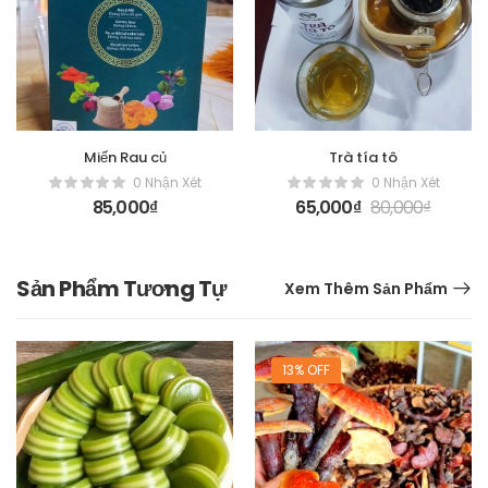
Miến Rau củ
Trà tía tô
0 Nhận Xét
0 Nhận Xét
85,000
₫
65,000
₫
80,000
₫
Sản Phẩm Tương Tự
Xem Thêm Sản Phẩm
13% OFF