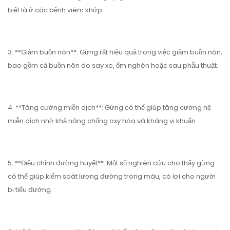
biệt là ở các bệnh viêm khớp.
3. **Giảm buồn nôn**: Gừng rất hiệu quả trong việc giảm buồn nôn,
bao gồm cả buồn nôn do say xe, ốm nghén hoặc sau phẫu thuật.
4. **Tăng cường miễn dịch**: Gừng có thể giúp tăng cường hệ
miễn dịch nhờ khả năng chống oxy hóa và kháng vi khuẩn.
5. **Điều chỉnh đường huyết**: Một số nghiên cứu cho thấy gừng
có thể giúp kiểm soát lượng đường trong máu, có lợi cho người
bị tiểu đường.