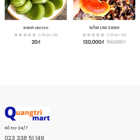
bánh da lợn
NẤM LIM XANH
0 Nhận Xét
0 Nhận Xét
20
₫
130,000
₫
150,000
₫
Hỗ trợ 24/7
023 338 51 149