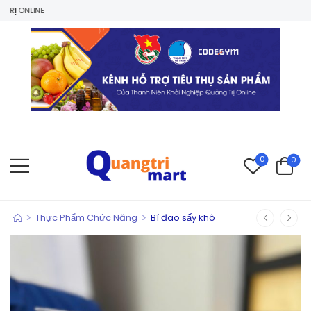
INE
0
0
>
>
Thực Phẩm Chức Năng
Bí đao sấy khô