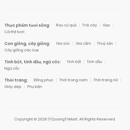
Thực phẩm tươi sống:
Rau củ quả
Trái cây
Gạo
Cá thịt tươi
Con giống, cây giống:
Gia súc
Gia cầm
Thuỷ sản
Cây giống các loại
Tinh bột, tinh dầu, ngũ cốc:
Tinh bột
Tinh dầu
Ngũ cốc
Thời trang:
Đồng phục
Thời trang nam
Thời trang nữ
Giày dép
Phụ kiện
Copyright © 2026 QuangTriMart. All Rights Reserved.