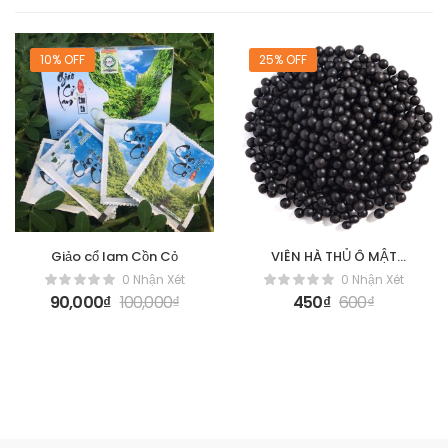
10% OFF
25% OFF
Giảo cổ lam Cồn Cỏ
VIÊN HÀ THỦ Ô MẬT
ONG RỪNG
0 Nhận Xét
0 Nhận Xét
90,000
₫
100,000
₫
450
₫
600
₫