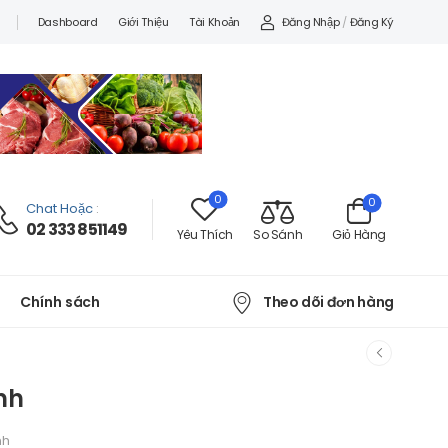
Đăng Nhập
/
Đăng Ký
Dashboard
Giới Thiệu
Tài Khoản
0
0
Chat Hoặc
:
02 333 851149
Yêu Thích
So Sánh
Giỏ Hàng
Theo dõi đơn hàng
Chính sách
nh
nh