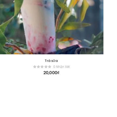
Trà sữa
0 Nhận Xét
20,000
₫