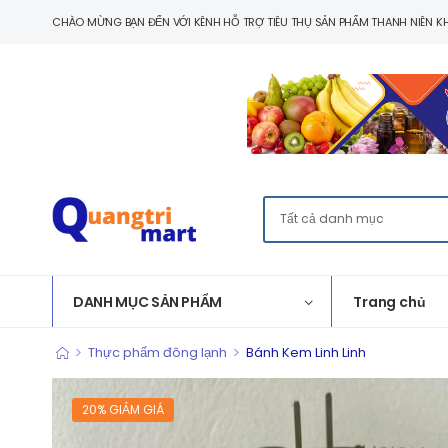
CHÀO MỪNG BẠN ĐẾN VỚI KÊNH HỖ TRỢ TIÊU THỤ SẢN PHẨM THANH NIÊN KH
DANH MỤC SẢN PHẨM
Trang chủ
>
>
Thực phẩm đông lạnh
Bánh Kem Linh Linh
20% GIẢM GIÁ