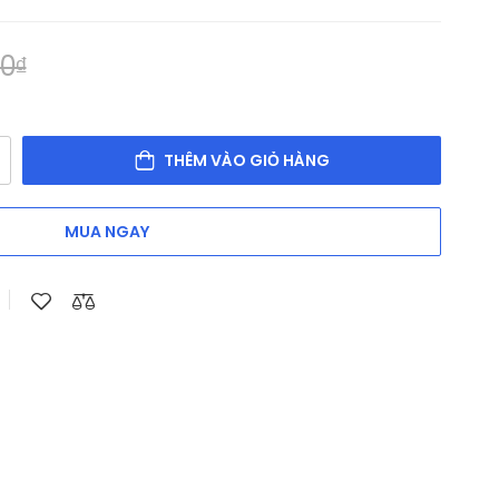
00
₫
THÊM VÀO GIỎ HÀNG
MUA NGAY