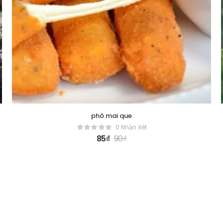
phô mai que
0 Nhận Xét
85
₫
90
₫