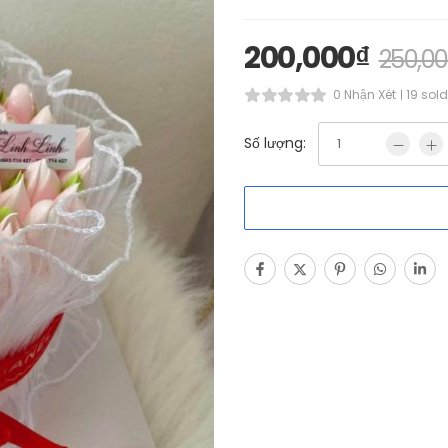
200,000
₫
250,0
0 Nhận Xét
19 sold
Số lượng: