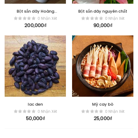
Bột sắn dây Hoàng
Bột sắn dây nguyên chất
Hương
0 Nhận Xét
0 Nhận Xét
200,000
₫
90,000
₫
lac den
Mỳ cay bò
0 Nhận Xét
0 Nhận Xét
50,000
₫
25,000
₫