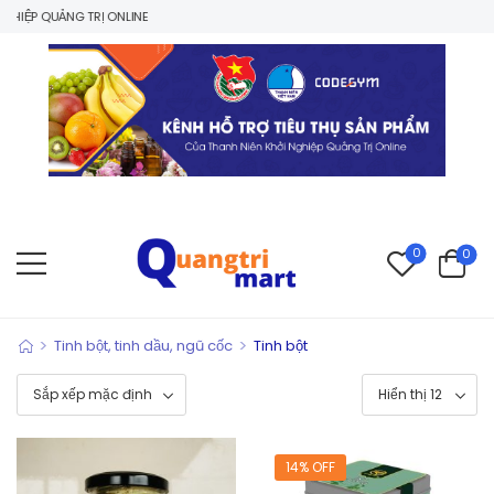
UẢNG TRỊ ONLINE
0
0
>
>
Tinh bột, tinh dầu, ngũ cốc
Tinh bột
14% OFF