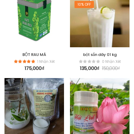
10% OFF
BỘT RAU MÁ
bột sắn dây 01 kg
1 Nhận Xét
0 Nhận Xét
175,000
₫
135,000
₫
150,000
₫