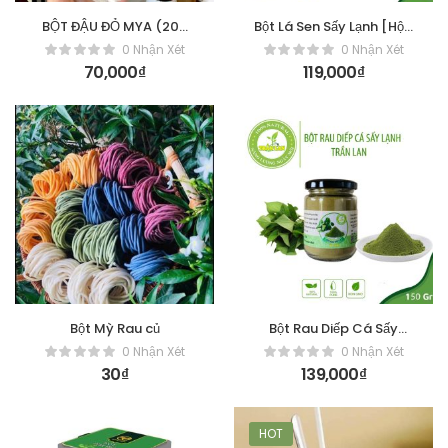
BỘT ĐẬU ĐỎ MYA (200
Bột Lá Sen Sấy Lạnh [Hộp
GR)
150gr]
0 Nhận Xét
0 Nhận Xét
70,000
₫
119,000
₫
Bột Mỳ Rau củ
Bột Rau Diếp Cá Sấy
Lạnh [Hộp 150gr]
0 Nhận Xét
0 Nhận Xét
30
₫
139,000
₫
HOT