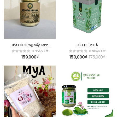
Bột Củ Gừng Sấy Lạnh
BỘT DIẾP CÁ
[Hộp 150gr]
0 Nhận Xét
0 Nhận Xét
159,000
₫
150,000
₫
175,000
₫