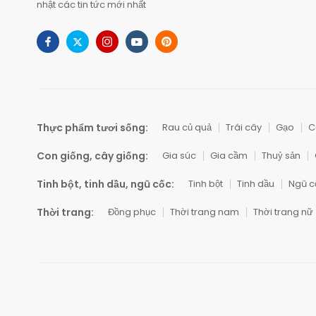
nhật các tin tức mới nhất
Thực phẩm tươi sống:
Rau củ quả
Trái cây
Gạo
C
Con giống, cây giống:
Gia súc
Gia cầm
Thuỷ sản
Tinh bột, tinh dầu, ngũ cốc:
Tinh bột
Tinh dầu
Ngũ c
Thời trang:
Đồng phục
Thời trang nam
Thời trang nữ