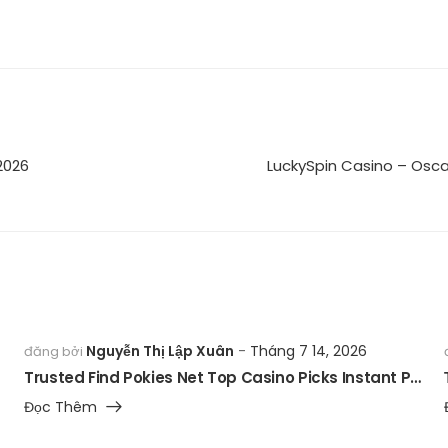
2026
LuckySpin Casino – Osca
Nguyễn Thị Lập Xuân
Tháng 7 14, 2026
đăng bởi
Trusted Find Pokies Net Top Casino Picks Instant Play
Đọc Thêm