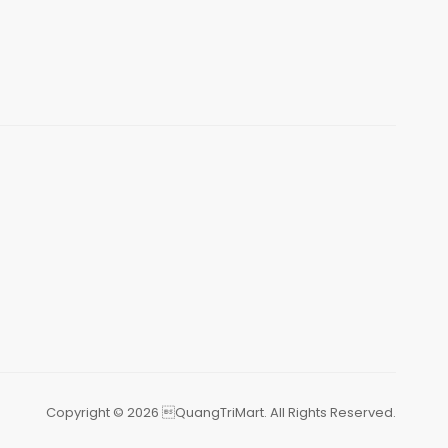
Copyright © 2026 QuangTriMart. All Rights Reserved.