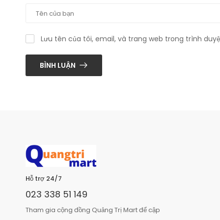
Lưu tên của tôi, email, và trang web trong trình duyệ
BÌNH LUẬN
Hỗ trợ 24/7
023 338 51 149
Tham gia cộng đồng Quảng Trị Mart để cập