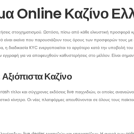
μα Online Καζίνο Ε
ιτήσεις στοιχηματισμού. Ωστόσο, πίσω από κάθε ελκυστική προσφορά κ
ino είναι εκείνα που παρουσιάζουν τους όρους των προσφορών τους με
δα, η διαδικασία KYC ενεργοποιείται το αργότερο κατά την υποβολή τ
 εγγραφή για να αποφευχθούν καθυστερήσεις στο μέλλον. Είναι σημαντ
 Αξιόπιστα Καζίνο
ash τίτλοι και σύγχρονες εκδόσεις live παιχνιδιών, οι οποίες ανανεώ
ιαστικό κίνητρο. Οι νέες πλατφόρμες απευθύνονται σε όλους τους παίκτ
λοχέρηδων, live dealer τραπεζιών και επιτραπέζιων. Η αγορά των onli