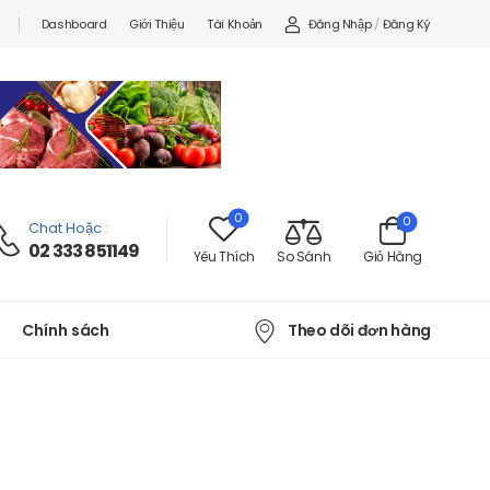
Đăng Nhập
/
Đăng Ký
Dashboard
Giới Thiệu
Tài Khoản
0
0
Chat Hoặc
:
02 333 851149
Yêu Thích
So Sánh
Giỏ Hàng
Theo dõi đơn hàng
Chính sách