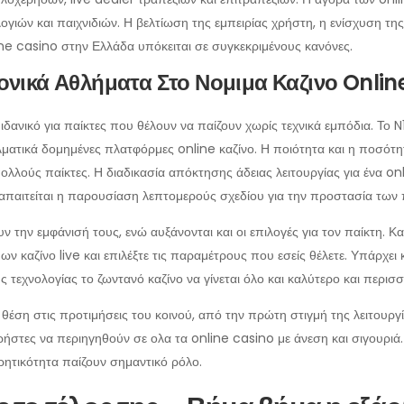
ογιών και παιχνιδιών. Η βελτίωση της εμπειρίας χρήστη, η ενίσχυση τη
ne casino στην Ελλάδα υπόκειται σε συγκεκριμένους κανόνες.
ονικά Αθλήματα Στο Νομιμα Καζινο Onlin
ιδανικό για παίκτες που θέλουν να παίζουν χωρίς τεχνικά εμπόδια. Το N
ματικά δομημένες πλατφόρμες online καζίνο. Η ποιότητα και η ποσότητα
πολλούς παίκτες. Η διαδικασία απόκτησης άδειας λειτουργίας για ένα on
 απαιτείται η παρουσίαση λεπτομερούς σχεδίου για την προστασία των
υν την εμφάνισή τους, ενώ αυξάνονται και οι επιλογές για τον παίκτη.
ων καζίνο live και επιλέξτε τις παραμέτρους που εσείς θέλετε. Υπάρχει
της τεχνολογίας το ζωντανό καζίνο να γίνεται όλο και καλύτερο και περισ
ση στις προτιμήσεις του κοινού, από την πρώτη στιγμή της λειτουργί
ρήστες να περιηγηθούν σε ολα τα online casino με άνεση και σιγουριά.
ρητικότητα παίζουν σημαντικό ρόλο.