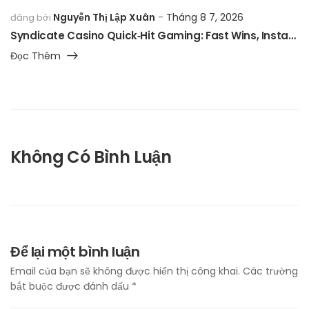
Nguyễn Thị Lập Xuân
Tháng 8 7, 2026
đăng bởi
Syndicate Casino Quick‑Hit Gaming: Fast Wins, Instant Thrills
Đọc Thêm
Không Có Bình Luận
Để lại một bình luận
Email của bạn sẽ không được hiển thị công khai.
Các trường
bắt buộc được đánh dấu
*