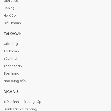
Giới thiệu
Liên hệ
Hỏi đáp
Điều khoản
TÀI KHOẢN
Giỏ hàng
Tài khoản
Yêu thích
Thanh toán
Đơn hàng
Nhà cung cấp
DỊCH VỤ
Trở thành nhà cung cấp
Danh sách cửa hàng