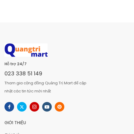
Hỗ trợ 24/7
023 338 51 149
Tham gia cộng đồng Quảng Trị Mart để cập
nhật các tin tức mới nhất
GIỚI THIỆU