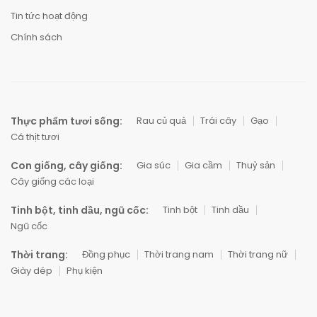
Tin tức hoạt động
Chính sách
Thực phẩm tươi sống:
Rau củ quả
Trái cây
Gạo
Cá thịt tươi
Con giống, cây giống:
Gia súc
Gia cầm
Thuỷ sản
Cây giống các loại
Tinh bột, tinh dầu, ngũ cốc:
Tinh bột
Tinh dầu
Ngũ cốc
Thời trang:
Đồng phục
Thời trang nam
Thời trang nữ
Giày dép
Phụ kiện