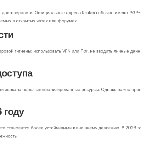
е достоверности. Официальные адреса Kraken обычно имеют PGP-п
яемых в открытых чатах или форумах.
сти
ровой гигиены: использовать VPN или Tor, не вводить личные дан
доступа
ти зеркала через специализированные ресурсы. Однако важно пров
 году
ете становятся более устойчивыми к внешнему давлению. В 2026 
ежность.