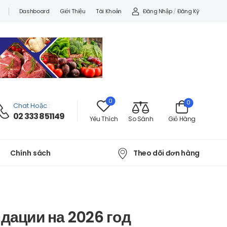
Đăng Nhập
/
Đăng Ký
Dashboard
Giới Thiệu
Tài Khoản
0
0
Chat Hoặc
:
02 333 851149
Yêu Thích
So Sánh
Giỏ Hàng
Theo dõi đơn hàng
Chính sách
дации на 2026 год