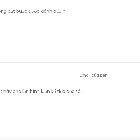
ờng bắt buộc được đánh dấu
*
t này cho lần bình luận kế tiếp của tôi.