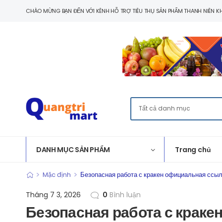
CHÀO MỪNG BẠN ĐẾN VỚI KÊNH HỖ TRỢ TIÊU THỤ SẢN PHẨM THANH NIÊN KH
DANH MỤC SẢN PHẨM
Trang chủ
>
>
Mặc định
Безопасная работа с кракен официальная ссыл
Tháng 7 3, 2026
0
Bình luận
Безопасная работа с краке