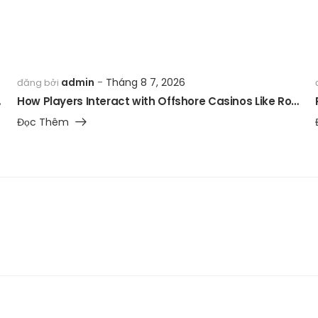
admin
Tháng 8 7, 2026
đăng bởi
ills
How Players Interact with Offshore Casinos Like Rolletto in the UK
Đọc Thêm