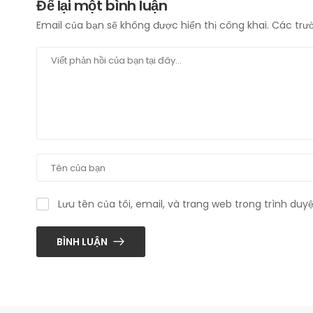
Để lại một bình luận
Email của bạn sẽ không được hiển thị công khai.
Các trư
Lưu tên của tôi, email, và trang web trong trình duyệ
BÌNH LUẬN