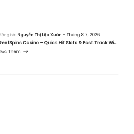
Nguyễn Thị Lập Xuân
Tháng 8 7, 2026
đăng bởi
ReefSpins Casino – Quick‑Hit Slots & Fast‑Track Wins
Đọc Thêm