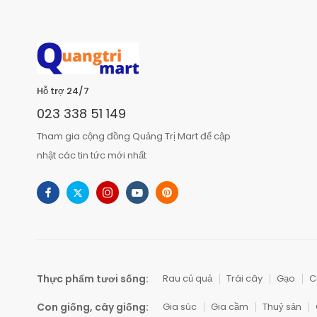
Hỗ trợ 24/7
023 338 51 149
Tham gia cộng đồng Quảng Trị Mart để cập
nhật các tin tức mới nhất
Thực phẩm tươi sống:
Rau củ quả
Trái cây
Gạo
C
Con giống, cây giống:
Gia súc
Gia cầm
Thuỷ sản