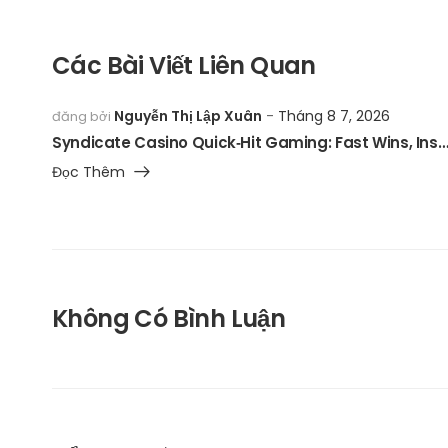
Các Bài Viết Liên Quan
Nguyễn Thị Lập Xuân
Tháng 8 7, 2026
đăng bởi
Syndicate Casino Quick‑Hit Gaming: Fast Wins, Instant Thr
Đọc Thêm
Không Có Bình Luận