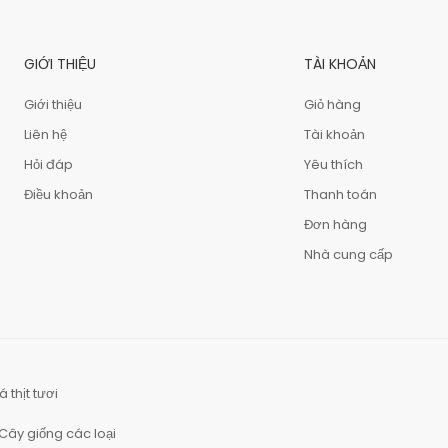
GIỚI THIỆU
TÀI KHOẢN
Giới thiệu
Giỏ hàng
Liên hệ
Tài khoản
Hỏi đáp
Yêu thích
Điều khoản
Thanh toán
Đơn hàng
Nhà cung cấp
á thịt tươi
Cây giống các loại