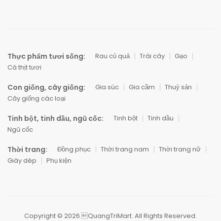
Thực phẩm tươi sống:
Rau củ quả
Trái cây
Gạo
Cá thịt tươi
Con giống, cây giống:
Gia súc
Gia cầm
Thuỷ sản
Cây giống các loại
Tinh bột, tinh dầu, ngũ cốc:
Tinh bột
Tinh dầu
Ngũ cốc
Thời trang:
Đồng phục
Thời trang nam
Thời trang nữ
Giày dép
Phụ kiện
Copyright © 2026 QuangTriMart. All Rights Reserved.