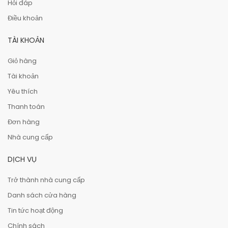
Hỏi đáp
Điều khoản
TÀI KHOẢN
Giỏ hàng
Tài khoản
Yêu thích
Thanh toán
Đơn hàng
Nhà cung cấp
DỊCH VỤ
Trở thành nhà cung cấp
Danh sách cửa hàng
Tin tức hoạt động
Chính sách