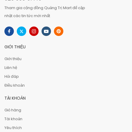
Tham gia cộng đồng Quảng Trị Mart để cập
nhật các tin tức mới nhất
GIỚI THIỆU
Giới thiệu
Liên hệ
Hỏi đáp
Điều khoản
TÀI KHOẢN
Giỏ hàng
Tài khoản
Yêu thích