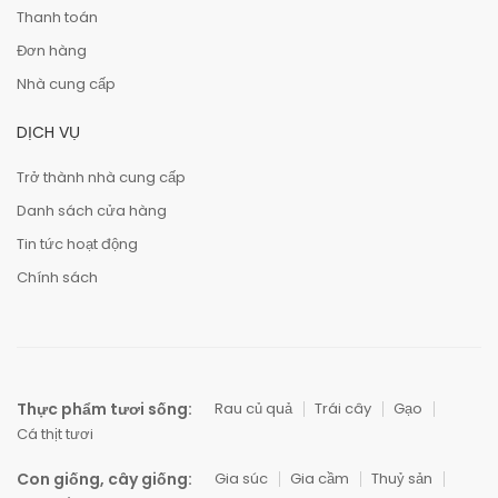
Thanh toán
Đơn hàng
Nhà cung cấp
DỊCH VỤ
Trở thành nhà cung cấp
Danh sách cửa hàng
Tin tức hoạt động
Chính sách
Thực phẩm tươi sống:
Rau củ quả
Trái cây
Gạo
Cá thịt tươi
Con giống, cây giống:
Gia súc
Gia cầm
Thuỷ sản