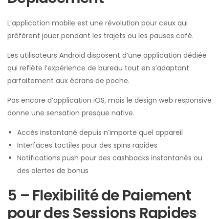
L’application mobile est une révolution pour ceux qui
préfèrent jouer pendant les trajets ou les pauses café.
Les utilisateurs Android disposent d’une application dédiée
qui reflète l’expérience de bureau tout en s’adaptant
parfaitement aux écrans de poche.
Pas encore d’application iOS, mais le design web responsive
donne une sensation presque native.
Accès instantané depuis n’importe quel appareil
Interfaces tactiles pour des spins rapides
Notifications push pour des cashbacks instantanés ou
des alertes de bonus
5 – Flexibilité de Paiement
pour des Sessions Rapides