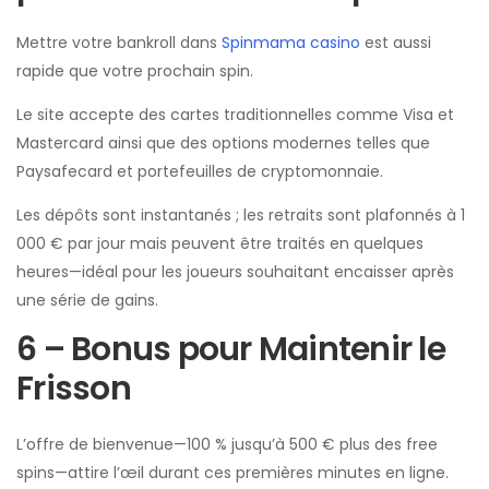
Mettre votre bankroll dans
Spinmama casino
est aussi
rapide que votre prochain spin.
Le site accepte des cartes traditionnelles comme Visa et
Mastercard ainsi que des options modernes telles que
Paysafecard et portefeuilles de cryptomonnaie.
Les dépôts sont instantanés ; les retraits sont plafonnés à 1
000 € par jour mais peuvent être traités en quelques
heures—idéal pour les joueurs souhaitant encaisser après
une série de gains.
6 – Bonus pour Maintenir le
Frisson
L’offre de bienvenue—100 % jusqu’à 500 € plus des free
spins—attire l’œil durant ces premières minutes en ligne.