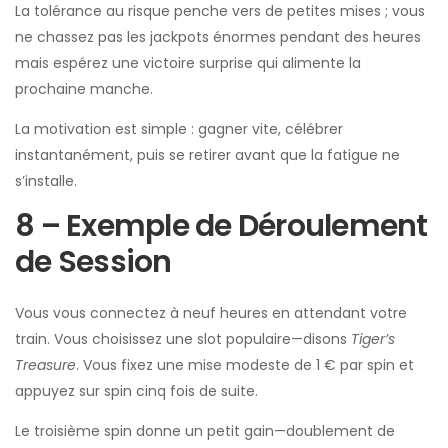
La tolérance au risque penche vers de petites mises ; vous
ne chassez pas les jackpots énormes pendant des heures
mais espérez une victoire surprise qui alimente la
prochaine manche.
La motivation est simple : gagner vite, célébrer
instantanément, puis se retirer avant que la fatigue ne
s’installe.
8 – Exemple de Déroulement
de Session
Vous vous connectez à neuf heures en attendant votre
train. Vous choisissez une slot populaire—disons
Tiger’s
Treasure
. Vous fixez une mise modeste de 1 € par spin et
appuyez sur spin cinq fois de suite.
Le troisième spin donne un petit gain—doublement de