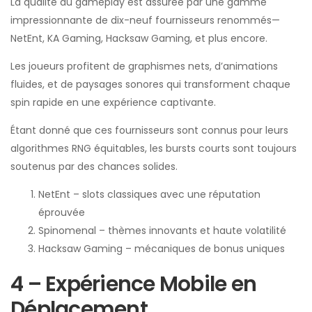
La qualité du gameplay est assurée par une gamme
impressionnante de dix-neuf fournisseurs renommés—
NetEnt, KA Gaming, Hacksaw Gaming, et plus encore.
Les joueurs profitent de graphismes nets, d’animations
fluides, et de paysages sonores qui transforment chaque
spin rapide en une expérience captivante.
Étant donné que ces fournisseurs sont connus pour leurs
algorithmes RNG équitables, les bursts courts sont toujours
soutenus par des chances solides.
NetEnt – slots classiques avec une réputation
éprouvée
Spinomenal – thèmes innovants et haute volatilité
Hacksaw Gaming – mécaniques de bonus uniques
4 – Expérience Mobile en
Déplacement