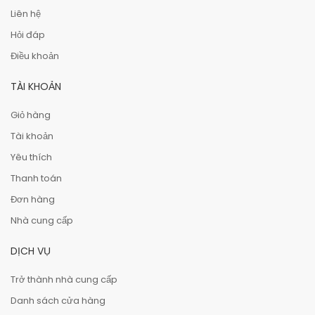
Liên hệ
Hỏi đáp
Điều khoản
TÀI KHOẢN
Giỏ hàng
Tài khoản
Yêu thích
Thanh toán
Đơn hàng
Nhà cung cấp
DỊCH VỤ
Trở thành nhà cung cấp
Danh sách cửa hàng