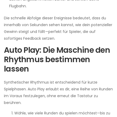
Flugbahn.
Die schnelle Abfolge dieser Ereignisse bedeutet, dass du
innerhalb von Sekunden sehen kannst, wie dein potenzieller
Gewinn steigt und fällt—perfekt für Spieler, die auf
sofortiges Feedback setzen.
Auto Play: Die Maschine den
Rhythmus bestimmen
lassen
Synthetischer Rhythmus ist entscheidend für kurze
Spielphasen. Auto Play erlaubt es dir, eine Reihe von Runden
im Voraus festzulegen, ohne erneut die Tastatur zu
berühren.
Wähle, wie viele Runden du spielen möchtest—bis zu