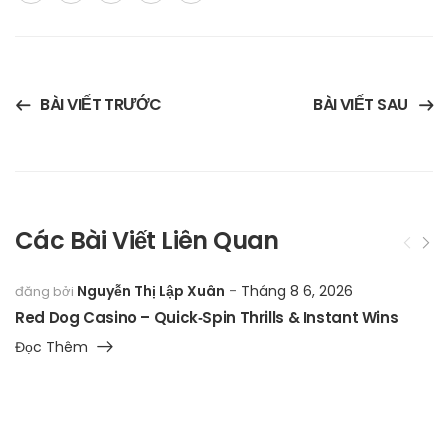
BÀI VIẾT TRƯỚC
BÀI VIẾT SAU
Các Bài Viết Liên Quan
Nguyễn Thị Lập Xuân
Tháng 8 6, 2026
đăng bởi
Red Dog Casino – Quick‑Spin Thrills & Instant Wins
Đọc Thêm