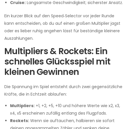
Cruise:
Langsamste Geschwindigkeit; sicherster Ansatz.
Ein kurzer Blick auf den Speed‑Selector vor jeder Runde
kann entscheiden, ob du auf einen großen Multiplier jagst
oder es lieber ruhig angehen lässt für beständige kleinere
Auszahlungen.
Multipliers & Rockets: Ein
schnelles Glücksspiel mit
kleinen Gewinnen
Die Spannung im Spiel entsteht durch zwei gegensätzliche
Kräfte, die in Echtzeit ablaufen:
Multipliers:
+1, +2, +5, +10 und höhere Werte wie x2, x3,
x4, x5 erscheinen zufällig entlang des Flugpfads.
Rockets:
Wenn sie auftauchen, halbieren sie sofort
deinen angesammelten Zähler und senken deine