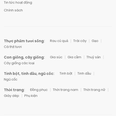
Tin tức hoạt động
Chính sách
Thực phẩm tươi sống:
Rau củ quả
Trái cây
Gạo
Cá thịt tươi
Con giống, cây giống:
Gia súc
Gia cầm
Thuỷ sản
Cây giống các loại
Tinh bột, tinh dầu, ngũ cốc:
Tinh bột
Tinh dầu
Ngũ cốc
Thời trang:
Đồng phục
Thời trang nam
Thời trang nữ
Giày dép
Phụ kiện