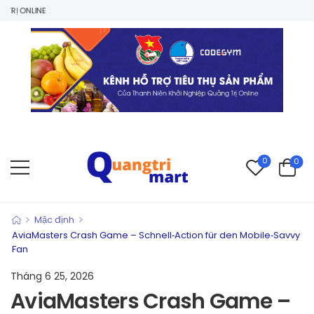
INE
0
0
>
>
Mặc định
AviaMasters Crash Game – Schnell‑Action für den Mobile‑Savvy
Fan
Tháng 6 25, 2026
AviaMasters Crash Game –