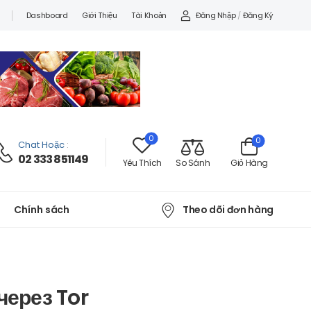
Đăng Nhập
/
Đăng Ký
Dashboard
Giới Thiệu
Tài Khoản
0
0
Chat Hoặc
:
02 333 851149
Yêu Thích
So Sánh
Giỏ Hàng
Theo dõi đơn hàng
Chính sách
через Tor