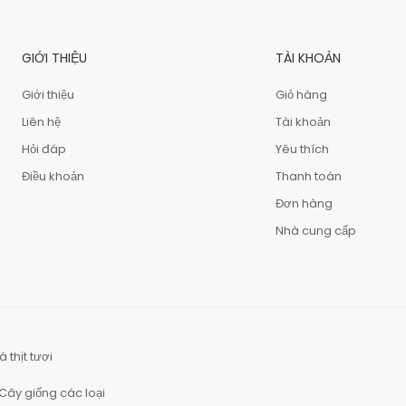
GIỚI THIỆU
TÀI KHOẢN
Giới thiệu
Giỏ hàng
Liên hệ
Tài khoản
Hỏi đáp
Yêu thích
Điều khoản
Thanh toán
Đơn hàng
Nhà cung cấp
á thịt tươi
Cây giống các loại