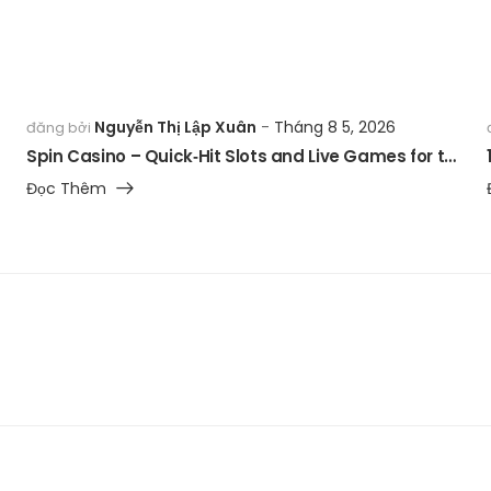
Nguyễn Thị Lập Xuân
Tháng 8 5, 2026
đăng bởi
Spin Casino – Quick‑Hit Slots and Live Games for the Fast‑Paced Player
Đọc Thêm