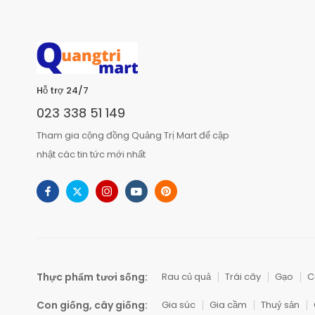
Hỗ trợ 24/7
023 338 51 149
Tham gia cộng đồng Quảng Trị Mart để cập
nhật các tin tức mới nhất
Thực phẩm tươi sống:
Rau củ quả
Trái cây
Gạo
C
Con giống, cây giống:
Gia súc
Gia cầm
Thuỷ sản