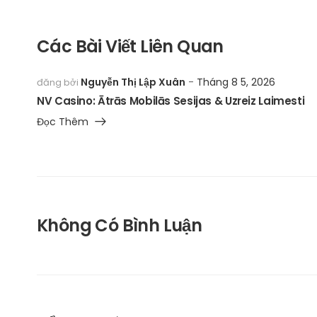
Các Bài Viết Liên Quan
Nguyễn Thị Lập Xuân
Tháng 8 5, 2026
đăng bởi
NV Casino: Ātrās Mobilās Sesijas & Uzreiz Laimesti
Đọc Thêm
Không Có Bình Luận