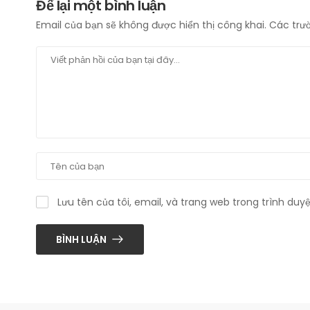
Để lại một bình luận
Email của bạn sẽ không được hiển thị công khai.
Các trư
Lưu tên của tôi, email, và trang web trong trình duyệ
BÌNH LUẬN