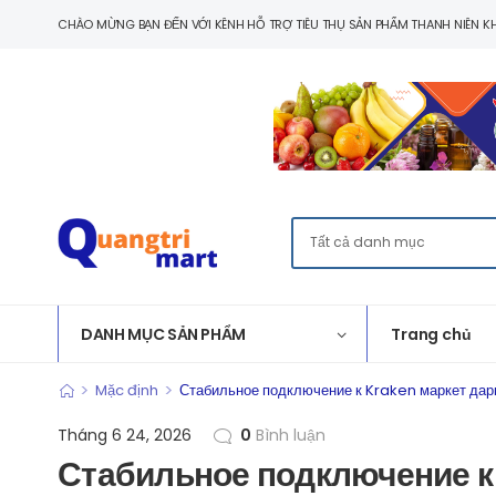
CHÀO MỪNG BẠN ĐẾN VỚI KÊNH HỖ TRỢ TIÊU THỤ SẢN PHẨM THANH NIÊN KH
DANH MỤC SẢN PHẨM
Trang chủ
>
>
Mặc định
Стабильное подключение к Kraken маркет дарк
Tháng 6 24, 2026
0
Bình luận
Стабильное подключение к 