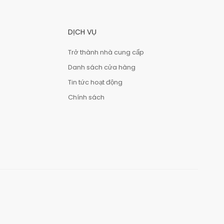
DỊCH VỤ
Trở thành nhà cung cấp
Danh sách cửa hàng
Tin tức hoạt động
Chính sách