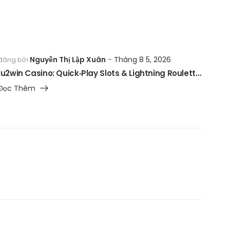
Nguyễn Thị Lập Xuân
Tháng 8 5, 2026
đăng bởi
1u2win Casino: Quick‑Play Slots & Lightning Roulette for the On‑The‑Go Gambler
Đọc Thêm