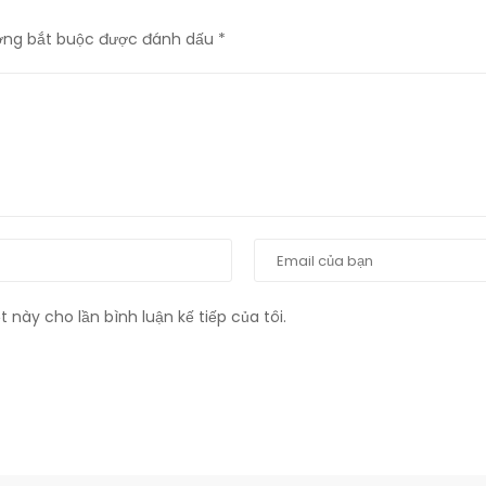
ờng bắt buộc được đánh dấu
*
t này cho lần bình luận kế tiếp của tôi.