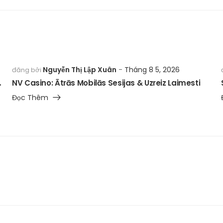
Nguyễn Thị Lập Xuân
Tháng 8 5, 2026
đăng bởi
Fire Gamblers
NV Casino: Ātrās Mobilās Sesijas & Uzreiz Laimesti
Đọc Thêm