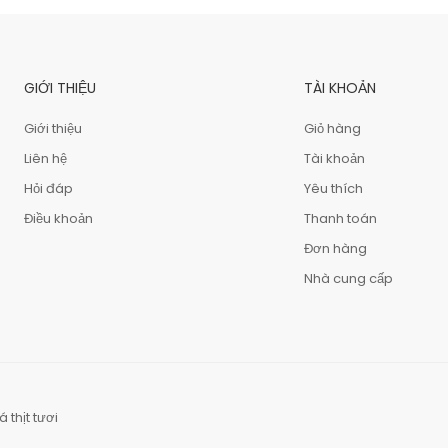
GIỚI THIỆU
TÀI KHOẢN
Giới thiệu
Giỏ hàng
Liên hệ
Tài khoản
Hỏi đáp
Yêu thích
Điều khoản
Thanh toán
Đơn hàng
Nhà cung cấp
á thịt tươi