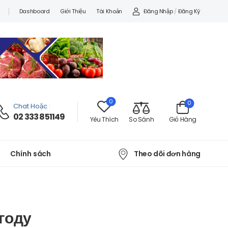
Đăng Nhập
/
Đăng Ký
Dashboard
Giới Thiệu
Tài Khoản
0
0
Chat Hoặc
:
02 333 851149
Yêu Thích
So Sánh
Giỏ Hàng
Theo dõi đơn hàng
Chính sách
 году