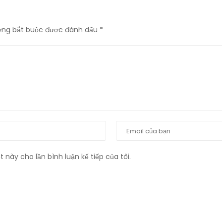
ờng bắt buộc được đánh dấu
*
t này cho lần bình luận kế tiếp của tôi.