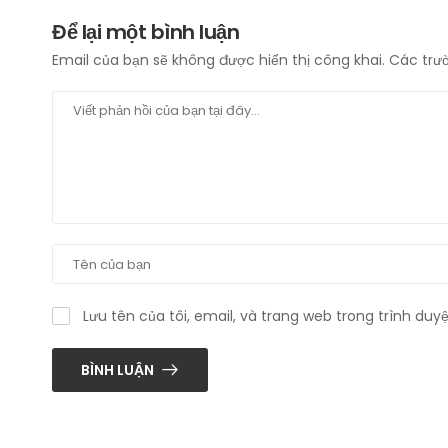
Để lại một bình luận
Email của bạn sẽ không được hiển thị công khai.
Các trư
Lưu tên của tôi, email, và trang web trong trình duyệ
BÌNH LUẬN