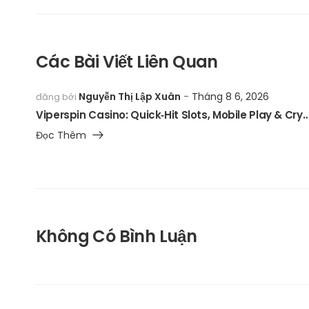
Các Bài Viết Liên Quan
Nguyễn Thị Lập Xuân
Tháng 8 6, 2026
đăng bởi
Viperspin Casino: Quick‑Hit Slots, Mobile Play & Crypto Flexibility for Rapid‑
Đọc Thêm
Không Có Bình Luận