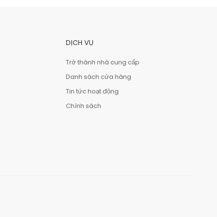
DỊCH VỤ
Trở thành nhà cung cấp
Danh sách cửa hàng
Tin tức hoạt động
Chính sách