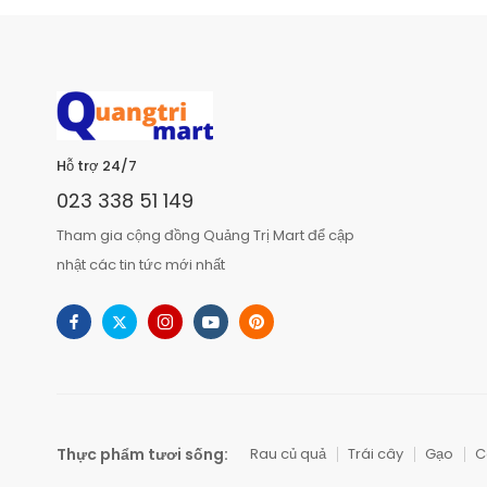
Hỗ trợ 24/7
023 338 51 149
Tham gia cộng đồng Quảng Trị Mart để cập
nhật các tin tức mới nhất
Thực phẩm tươi sống:
Rau củ quả
Trái cây
Gạo
C