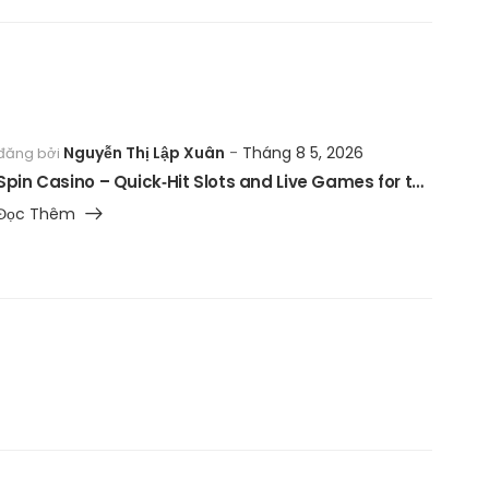
Nguyễn Thị Lập Xuân
Tháng 8 5, 2026
đăng bởi
Spin Casino – Quick‑Hit Slots and Live Games for the Fast‑Paced Player
Đọc Thêm