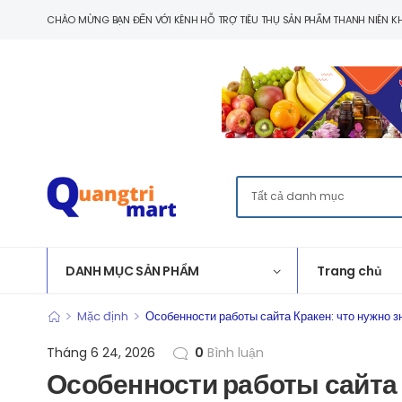
CHÀO MỪNG BẠN ĐẾN VỚI KÊNH HỖ TRỢ TIÊU THỤ SẢN PHẨM THANH NIÊN KH
DANH MỤC SẢN PHẨM
Trang chủ
>
>
Mặc định
Особенности работы сайта Кракен: что нужно з
Tháng 6 24, 2026
0
Bình luận
Особенности работы сайта К