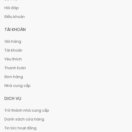
Hỏi đáp
Điều khoản
TÀI KHOẢN
Giỏ hàng
Tài khoản
Yêu thích
Thanh toán
Đơn hàng
Nhà cung cấp
DỊCH VỤ
Trở thành nhà cung cấp
Danh sách cửa hàng
Tin tức hoạt động