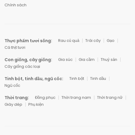
Chính sách
Thực phẩm tươi sống:
Rau củ quả
Trái cây
Gạo
Cá thịt tươi
Con giống, cây giống:
Gia súc
Gia cầm
Thuỷ sản
Cây giống các loại
Tinh bột, tinh dầu, ngũ cốc:
Tinh bột
Tinh dầu
Ngũ cốc
Thời trang:
Đồng phục
Thời trang nam
Thời trang nữ
Giày dép
Phụ kiện