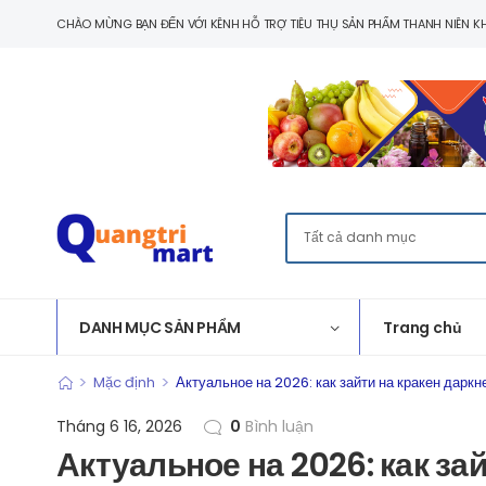
CHÀO MỪNG BẠN ĐẾN VỚI KÊNH HỖ TRỢ TIÊU THỤ SẢN PHẨM THANH NIÊN KH
DANH MỤC SẢN PHẨM
Trang chủ
>
>
Mặc định
Актуальное на 2026: как зайти на кракен даркн
Tháng 6 16, 2026
0
Bình luận
Актуальное на 2026: как за