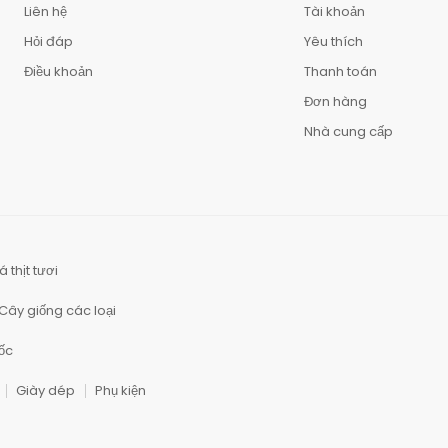
Liên hệ
Tài khoản
Hỏi đáp
Yêu thích
Điều khoản
Thanh toán
Đơn hàng
Nhà cung cấp
á thịt tươi
Cây giống các loại
ốc
Giày dép
Phụ kiện