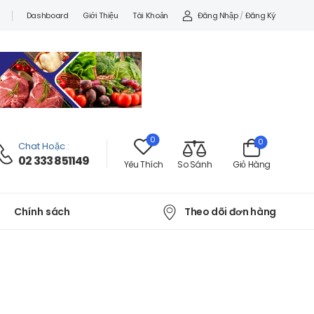
Đăng Nhập
/
Đăng Ký
Dashboard
Giới Thiệu
Tài Khoản
0
0
Chat Hoặc
:
02 333 851149
Yêu Thích
So Sánh
Giỏ Hàng
Theo dõi đơn hàng
Chính sách