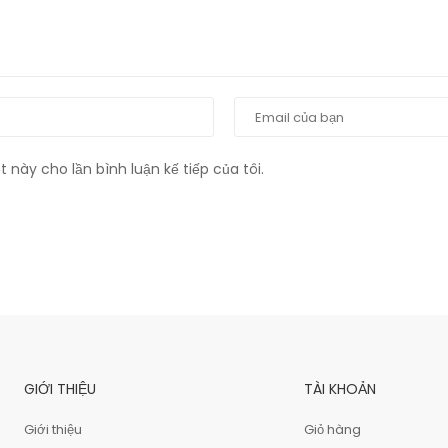
t này cho lần bình luận kế tiếp của tôi.
GIỚI THIỆU
TÀI KHOẢN
Giới thiệu
Giỏ hàng