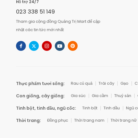
Hỗ trợ 24/7
023 338 51 149
Tham gia cộng đồng Quảng Trị Mart để cập
nhật các tin tức mới nhất
Thực phẩm tươi sống:
Rau củ quả
Trái cây
Gạo
C
Con giống, cây giống:
Gia súc
Gia cầm
Thuỷ sản
Tinh bột, tinh dầu, ngũ cốc:
Tinh bột
Tinh dầu
Ngũ c
Thời trang:
Đồng phục
Thời trang nam
Thời trang nữ