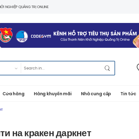
ỞI NGHIỆP QUẢNG TRỊ ONLINE
Cửa hàng
Hàng khuyến mãi
Nhà cung cấp
Tin tức
ет
йти на кракен даркнет