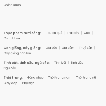
Chính sách
Thực phẩm tươi sống:
Rau củ quả
Trái cây
Gạo
Cá thịt tươi
Con giống, cây giống:
Gia súc
Gia cầm
Thuỷ sản
Cây giống các loại
Tinh bột, tinh dầu, ngũ cốc:
Tinh bột
Tinh dầu
Ngũ cốc
Thời trang:
Đồng phục
Thời trang nam
Thời trang nữ
Giày dép
Phụ kiện