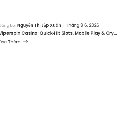
Nguyễn Thị Lập Xuân
Tháng 8 6, 2026
đăng bởi
Viperspin Casino: Quick‑Hit Slots, Mobile Play & Crypto Flexibility for Rapid‑Fire Gamblers
Đọc Thêm