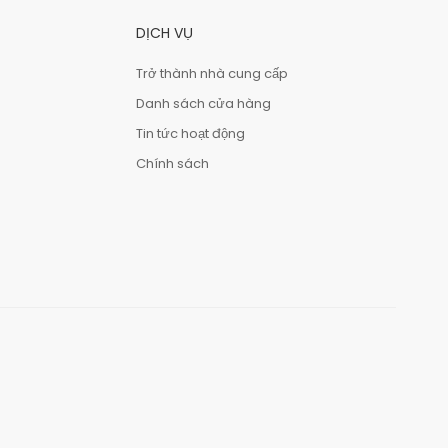
DỊCH VỤ
Trở thành nhà cung cấp
Danh sách cửa hàng
Tin tức hoạt động
Chính sách