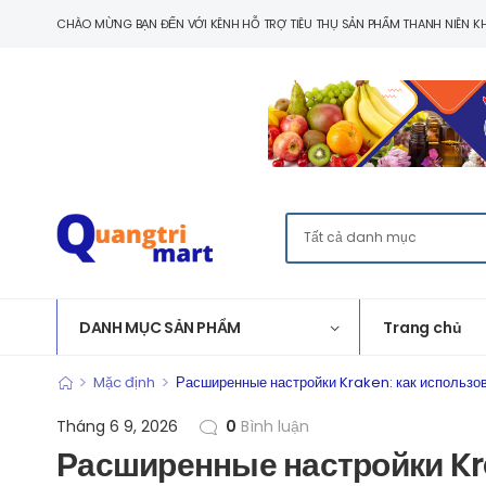
CHÀO MỪNG BẠN ĐẾN VỚI KÊNH HỖ TRỢ TIÊU THỤ SẢN PHẨM THANH NIÊN KH
DANH MỤC SẢN PHẨM
Trang chủ
>
>
Mặc định
Расширенные настройки Kraken: как использ
Tháng 6 9, 2026
0
Bình luận
Расширенные настройки Kr