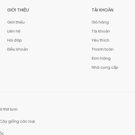
GIỚI THIỆU
TÀI KHOẢN
Giới thiệu
Giỏ hàng
Liên hệ
Tài khoản
Hỏi đáp
Yêu thích
Điều khoản
Thanh toán
Đơn hàng
Nhà cung cấp
á thịt tươi
Cây giống các loại
ốc