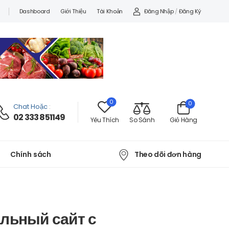
Đăng Nhập
/
Đăng Ký
Dashboard
Giới Thiệu
Tài Khoản
0
0
Chat Hoặc
:
02 333 851149
Yêu Thích
So Sánh
Giỏ Hàng
Theo dõi đơn hàng
Chính sách
льный сайт с