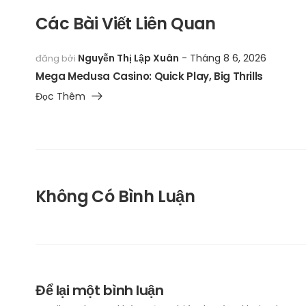
Các Bài Viết Liên Quan
Nguyễn Thị Lập Xuân
Tháng 8 6, 2026
đăng bởi
Mega Medusa Casino: Quick Play, Big Thrills
Đọc Thêm
Không Có Bình Luận
Để lại một bình luận