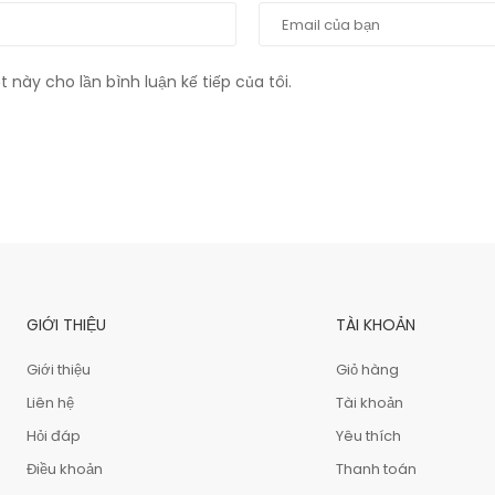
t này cho lần bình luận kế tiếp của tôi.
GIỚI THIỆU
TÀI KHOẢN
Giới thiệu
Giỏ hàng
Liên hệ
Tài khoản
Hỏi đáp
Yêu thích
Điều khoản
Thanh toán