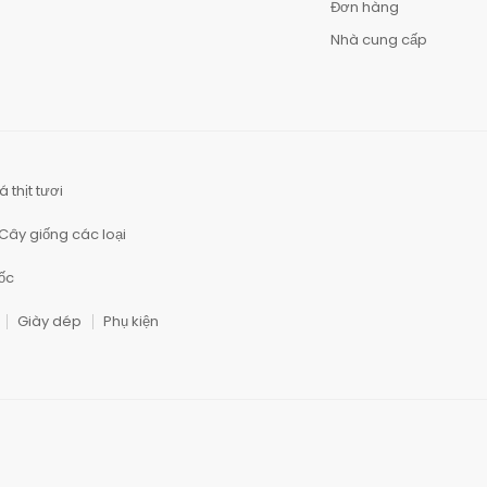
Đơn hàng
Nhà cung cấp
á thịt tươi
Cây giống các loại
ốc
Giày dép
Phụ kiện