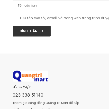
Lưu tên của tôi, email, và trang web trong trình duyệ
BÌNH LUẬN
Hỗ trợ 24/7
023 338 51 149
Tham gia cộng đồng Quảng Trị Mart để cập