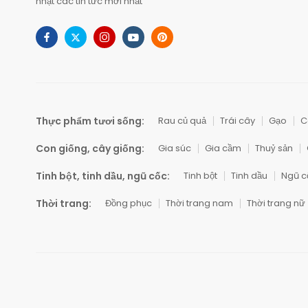
nhật các tin tức mới nhất
Thực phẩm tươi sống:
Rau củ quả
Trái cây
Gạo
C
Con giống, cây giống:
Gia súc
Gia cầm
Thuỷ sản
Tinh bột, tinh dầu, ngũ cốc:
Tinh bột
Tinh dầu
Ngũ c
Thời trang:
Đồng phục
Thời trang nam
Thời trang nữ