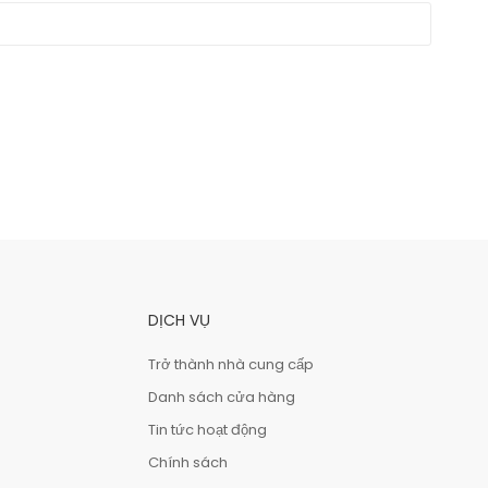
DỊCH VỤ
Trở thành nhà cung cấp
Danh sách cửa hàng
Tin tức hoạt động
Chính sách