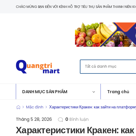
CHÀO MỪNG BẠN ĐẾN VỚI KÊNH HỖ TRỢ TIÊU THỤ SẢN PHẨM THANH NIÊN KH
DANH MỤC SẢN PHẨM
Trang chủ
>
>
Mặc định
Характеристики Кракен: как зайти на платформ
Tháng 5 28, 2026
0
Bình luận
Характеристики Кракен: ка