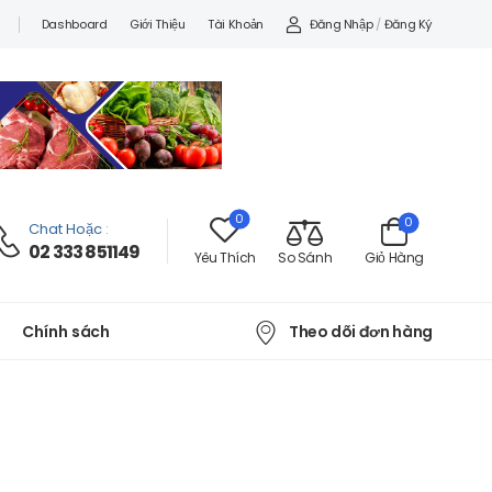
Đăng Nhập
/
Đăng Ký
Dashboard
Giới Thiệu
Tài Khoản
0
0
Chat Hoặc
:
02 333 851149
Yêu Thích
So Sánh
Giỏ Hàng
Theo dõi đơn hàng
Chính sách