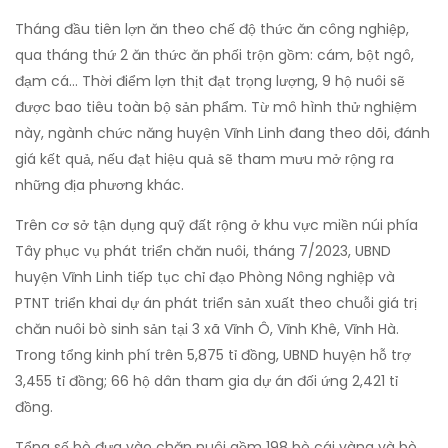
Tháng đầu tiên lợn ăn theo chế độ thức ăn công nghiệp,
qua tháng thứ 2 ăn thức ăn phối trộn gồm: cám, bột ngô,
đạm cá… Thời điểm lợn thịt đạt trọng lượng, 9 hộ nuôi sẽ
được bao tiêu toàn bộ sản phẩm. Từ mô hình thử nghiệm
này, ngành chức năng huyện Vĩnh Linh đang theo dõi, đánh
giá kết quả, nếu đạt hiệu quả sẽ tham mưu mở rộng ra
những địa phương khác.
Trên cơ sở tận dụng quỹ đất rộng ở khu vực miền núi phía
Tây phục vụ phát triển chăn nuôi, tháng 7/2023, UBND
huyện Vĩnh Linh tiếp tục chỉ đạo Phòng Nông nghiệp và
PTNT triển khai dự án phát triển sản xuất theo chuỗi giá trị
chăn nuôi bò sinh sản tại 3 xã Vĩnh Ô, Vĩnh Khê, Vĩnh Hà.
Trong tổng kinh phí trên 5,875 tỉ đồng, UBND huyện hỗ trợ
3,455 tỉ đồng; 66 hộ dân tham gia dự án đối ứng 2,421 tỉ
đồng.
Tổng số bò đưa vào chăn nuôi gồm 198 bò cái vàng và bò