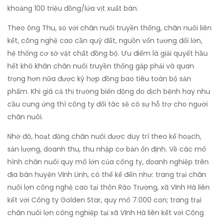
khoảng 100 triệu đồng/lứa vịt xuất bán.
Theo ông Thu, so với chăn nuôi truyền thống, chăn nuôi liên
kết, công nghệ cao cần quỹ đất, nguồn vốn tương đối lớn,
hệ thống cơ sở vật chất đồng bộ. Ưu điểm là giải quyết hầu
hết khó khăn chăn nuôi truyền thống gặp phải và quan
trọng hơn nữa được ký hợp đồng bao tiêu toàn bộ sản
phẩm. Khi giá cả thị trường biến động do dịch bệnh hay nhu
cầu cung ứng thì công ty đối tác sẽ có sự hỗ trợ cho người
chăn nuôi.
Nhờ đó, hoạt động chăn nuôi được duy trì theo kế hoạch,
sản lượng, doanh thu, thu nhập cơ bản ổn định. Về các mô
hình chăn nuôi quy mô lớn của công ty, doanh nghiệp trên
địa bàn huyện Vĩnh Linh, có thể kể đến như: trang trại chăn
nuôi lợn công nghệ cao tại thôn Rào Trường, xã Vĩnh Hà liên
kết với Công ty Golden Star, quy mô 7.000 con; trang trại
chăn nuôi lợn công nghiệp tại xã Vĩnh Hà liên kết với Công