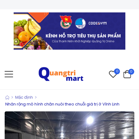
CHÀ
0
0
>
>
Mặc định
Nhân rộng mô hình chăn nuôi theo chuỗi giá trị ở Vĩnh Linh