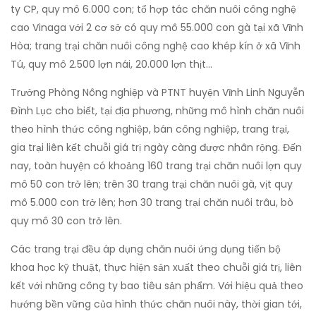
ty CP, quy mô 6.000 con; tổ hợp tác chăn nuôi công nghệ
cao Vinaga với 2 cơ sở có quy mô 55.000 con gà tại xã Vĩnh
Hòa; trang trại chăn nuôi công nghệ cao khép kín ở xã Vĩnh
Tú, quy mô 2.500 lợn nái, 20.000 lợn thịt…
Trưởng Phòng Nông nghiệp và PTNT huyện Vĩnh Linh Nguyễn
Đình Lục cho biết, tại địa phương, những mô hình chăn nuôi
theo hình thức công nghiệp, bán công nghiệp, trang trại,
gia trại liên kết chuỗi giá trị ngày càng được nhân rộng. Đến
nay, toàn huyện có khoảng 160 trang trại chăn nuôi lợn quy
mô 50 con trở lên; trên 30 trang trại chăn nuôi gà, vịt quy
mô 5.000 con trở lên; hơn 30 trang trại chăn nuôi trâu, bò
quy mô 30 con trở lên.
Các trang trại đều áp dụng chăn nuôi ứng dụng tiến bộ
khoa học kỹ thuật, thực hiện sản xuất theo chuỗi giá trị, liên
kết với những công ty bao tiêu sản phẩm. Với hiệu quả theo
hướng bền vững của hình thức chăn nuôi này, thời gian tới,