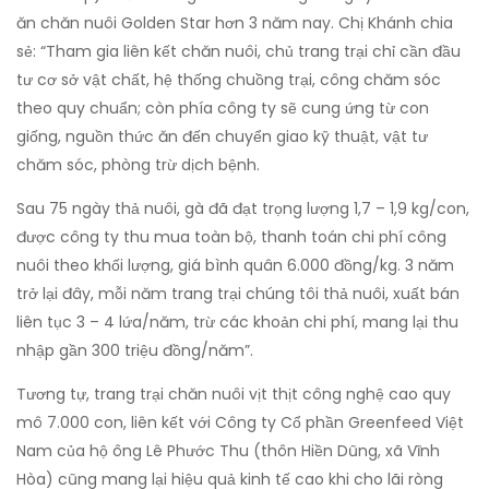
ăn chăn nuôi Golden Star hơn 3 năm nay. Chị Khánh chia
sẻ: “Tham gia liên kết chăn nuôi, chủ trang trại chỉ cần đầu
tư cơ sở vật chất, hệ thống chuồng trại, công chăm sóc
theo quy chuẩn; còn phía công ty sẽ cung ứng từ con
giống, nguồn thức ăn đến chuyển giao kỹ thuật, vật tư
chăm sóc, phòng trừ dịch bệnh.
Sau 75 ngày thả nuôi, gà đã đạt trọng lượng 1,7 – 1,9 kg/con,
được công ty thu mua toàn bộ, thanh toán chi phí công
nuôi theo khối lượng, giá bình quân 6.000 đồng/kg. 3 năm
trở lại đây, mỗi năm trang trại chúng tôi thả nuôi, xuất bán
liên tục 3 – 4 lứa/năm, trừ các khoản chi phí, mang lại thu
nhập gần 300 triệu đồng/năm”.
Tương tự, trang trại chăn nuôi vịt thịt công nghệ cao quy
mô 7.000 con, liên kết với Công ty Cổ phần Greenfeed Việt
Nam của hộ ông Lê Phước Thu (thôn Hiền Dũng, xã Vĩnh
Hòa) cũng mang lại hiệu quả kinh tế cao khi cho lãi ròng