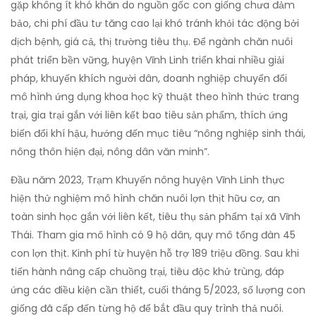
gặp không ít khó khăn do nguồn gốc con giống chưa đảm
bảo, chi phí đầu tư tăng cao lại khó tránh khỏi tác động bởi
dịch bệnh, giá cả, thị trường tiêu thụ. Để ngành chăn nuôi
phát triển bền vững, huyện Vĩnh Linh triển khai nhiều giải
pháp, khuyến khích người dân, doanh nghiệp chuyển đổi
mô hình ứng dụng khoa học kỹ thuật theo hình thức trang
trại, gia trại gắn với liên kết bao tiêu sản phẩm, thích ứng
biến đổi khí hậu, hướng đến mục tiêu “nông nghiệp sinh thái,
nông thôn hiện đại, nông dân văn minh”.
Đầu năm 2023, Trạm Khuyến nông huyện Vĩnh Linh thực
hiện thử nghiệm mô hình chăn nuôi lợn thịt hữu cơ, an
toàn sinh học gắn với liên kết, tiêu thụ sản phẩm tại xã Vĩnh
Thái. Tham gia mô hình có 9 hộ dân, quy mô tổng đàn 45
con lợn thịt. Kinh phí từ huyện hỗ trợ 189 triệu đồng. Sau khi
tiến hành nâng cấp chuồng trại, tiêu độc khử trùng, đáp
ứng các điều kiện cần thiết, cuối tháng 5/2023, số lượng con
giống đã cấp đến từng hộ để bắt đầu quy trình thả nuôi.