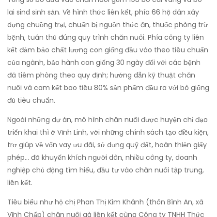
lai sind sinh sản. Về hình thức liên kết, phía 66 hộ dân xây
dựng chuồng trại, chuẩn bị nguồn thức ăn, thuốc phòng trừ
bệnh, tuân thủ đúng quy trình chăn nuôi. Phía công ty liên
kết đảm bảo chất lượng con giống đầu vào theo tiêu chuẩn
của ngành, bảo hành con giống 30 ngày đối với các bệnh
đã tiêm phòng theo quy định; hướng dẫn kỹ thuật chăn
nuôi và cam kết bao tiêu 80% sản phẩm đầu ra với bò giống
đủ tiêu chuẩn.
Ngoài những dự án, mô hình chăn nuôi được huyện chỉ đạo
triển khai thì ở Vĩnh Linh, với những chính sách tạo điều kiện,
trợ giúp về vốn vay ưu đãi, sử dụng quỹ đất, hoàn thiện giấy
phép… đã khuyến khích người dân, nhiều công ty, doanh
nghiệp chủ động tìm hiểu, đầu tư vào chăn nuôi tập trung,
liên kết.
Tiêu biểu như hộ chị Phan Thị Kim Khánh (thôn Bình An, xã
Vĩnh Chấp) chăn nuôi gà liên kết cùng Công ty TNHH Thức