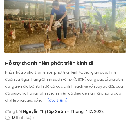
Hỗ trợ thanh niên phát triển kinh tế
Nhằm hỗ trợ cho thanh niên phát triển kinh tế, thời gian qua, Tỉnh
đoàn và Ngân hàng Chính sách xã hội (CSXH) cùng các tổ chức tín
dụng trên địa bàn tỉnh đã có các chính sách về vốn vay ưu đãi, qua
đó giúp cho hàng nghìn thanh niên có điều kiện làm ăn, nâng cao
chất lượng cuộc sống.
(đọc thêm)
Nguyễn Thị Lập Xuân
Tháng 7 12, 2022
đăng bởi
0
Bình luận