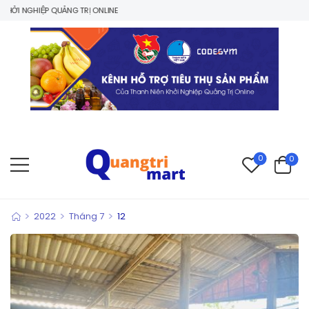
I NGHIỆP QUẢNG TRỊ ONLINE
0
0
>
>
>
2022
Tháng 7
12