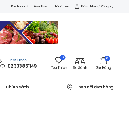
Đăng Nhập
/
Đăng Ký
Dashboard
Giới Thiệu
Tài Khoản
0
0
Chat Hoặc
:
02 333 851149
Yêu Thích
So Sánh
Giỏ Hàng
Theo dõi đơn hàng
Chính sách