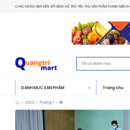
CHÀO MỪNG BẠN ĐẾN VỚI KÊNH HỖ TRỢ TIÊU THỤ SẢN PHẨM THANH NIÊN KH
DANH MỤC SẢN PHẨM
Trang chủ
>
>
>
2022
Tháng 1
19