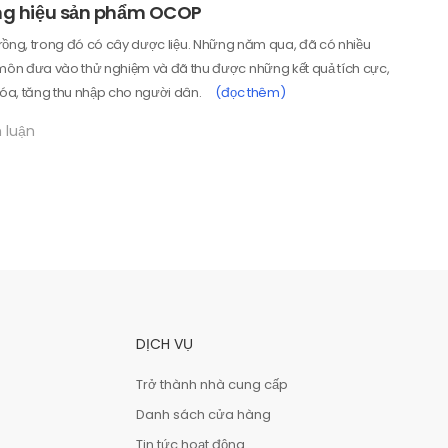
ơng hiệu sản phẩm OCOP
y trồng, trong đó có cây dược liệu. Những năm qua, đã có nhiều
ôn đưa vào thử nghiệm và đã thu được những kết quả tích cực,
óa, tăng thu nhập cho người dân.
(đọc thêm)
 luận
DỊCH VỤ
Trở thành nhà cung cấp
Danh sách cửa hàng
Tin tức hoạt động