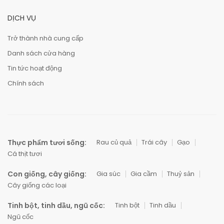
DỊCH VỤ
Trở thành nhà cung cấp
Danh sách cửa hàng
Tin tức hoạt động
Chính sách
Thực phẩm tươi sống:
Rau củ quả
Trái cây
Gạo
Cá thịt tươi
Con giống, cây giống:
Gia súc
Gia cầm
Thuỷ sản
Cây giống các loại
Tinh bột, tinh dầu, ngũ cốc:
Tinh bột
Tinh dầu
Ngũ cốc