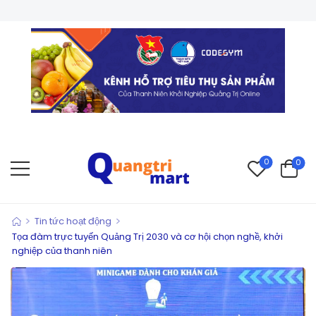
CHÀO MỪNG BẠN 
0
0
>
>
Tin tức hoạt động
Tọa đàm trực tuyến Quảng Trị 2030 và cơ hội chọn nghề, khởi
nghiệp của thanh niên