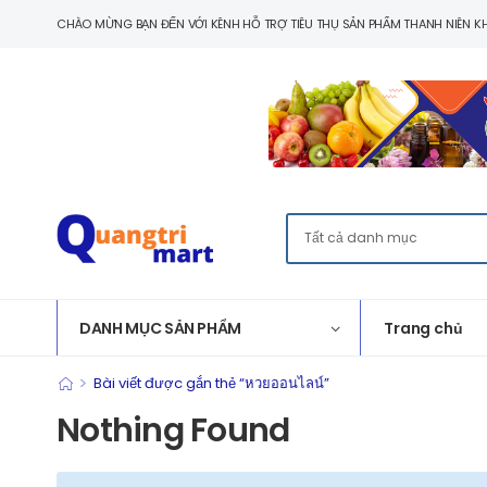
CHÀO MỪNG BẠN ĐẾN VỚI KÊNH HỖ TRỢ TIÊU THỤ SẢN PHẨM THANH NIÊN KH
DANH MỤC SẢN PHẨM
Trang chủ
>
Bài viết được gắn thẻ “หวยออนไลน์”
Nothing Found