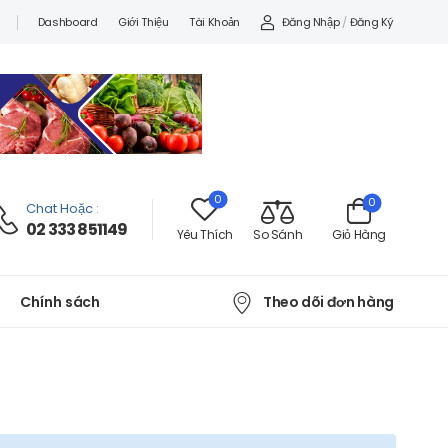
Đăng Nhập
/
Đăng Ký
Dashboard
Giới Thiệu
Tài Khoản
0
0
Chat Hoặc
:
02 333 851149
Yêu Thích
So Sánh
Giỏ Hàng
Theo dõi đơn hàng
Chính sách