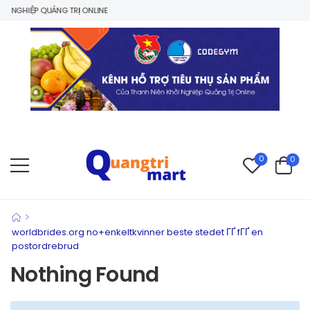
 NGHIỆP QUẢNG TRỊ ONLINE
0
0
>
worldbrides.org no+enkeltkvinner beste stedet ГҐ fГҐ en
postordrebrud
Nothing Found